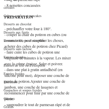
- 8 noisettes concassées
céréales
Crêpes, gaufres et pancakes
PREPARATION 
Desserts au chocolat
- préchauffer votre four à 180°.
Desserts aux fruits
- couper la chair du potiron en cubes (ou 
comme moi, pour simplifier les choses, 
Dessert de fête ou d'exception
acheter des cubes de potiron chez Picard)
Desserts sans lactose
- faire cuire les cubes de potiron une 
Entrées chaudes
vingtaine de minutes à la vapeur. Les mixer 
avec la crème épaisse. Saler et poivrer.
Entrées de fête ou d'exception
- dans une plat à gratin antiadhésif (en 
Entrées froides
silicone pour moi), déposer une couche de 
purée de potiron.Ajouter une couche de 
Entremets
jambon, une couche de lasagnes et 
Gaspachos et soupes froides
recommencer pour finir par une couche de 
Gâteaux
purée.
- saupoudrer le tout de parmesan râpé et de 
Gratins