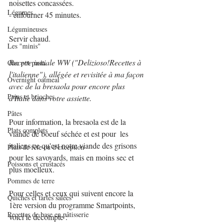
noisettes concassées.
Légumes
- enfourner 45 minutes.
Légumineuses
Servir chaud.
Les "minis"
Recette initiale WW ("Delizioso!Recettes à 
One pot pasta
l'italienne"), allégée et revisitée à ma façon 
Overnight oatmeal
avec de la bresaola pour encore plus 
Pains et brioches
d'Italie dans votre assiette.
Pâtes
Pour information, la bresaola est de la 
Plats complets
viande de boeuf séchée et est pour  les 
italiens ce qu'est notre viande des grisons 
Plats de fête ou d'exception
pour les savoyards, mais en moins sec et 
Poissons et crustacés
plus moelleux.
Pommes de terre
Pour celles et ceux qui suivent encore la 
Quiches et tartes salées
1ère version du programme Smartpoints, 
Recettes de base en pâtisserie
voici le décompte :