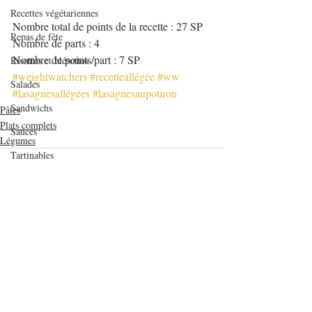
Recettes végétariennes
Nombre total de points de la recette : 27 SP
Repas de fête
Nombre de parts : 4
Nombre de points/part : 7 SP
Risottos et blésottos
#weightwatchers
#recetteallégée
#ww
Salades
#lasagnesallégées
#lasagnesaupotiron
Sandwichs
Pâtes
Plats complets
Sauces
Légumes
Tartinables
Veloutés/Soupes/Potages
verrines et mignardises sucrées
Verrines salées
Viandes
Posts récents
Voir tout
Volailles
Yaourts et desserts lactés