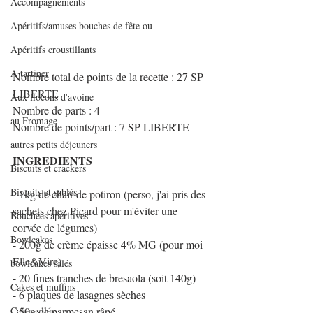
Accompagnements
Apéritifs/amuses bouches de fête ou
Apéritifs croustillants
A tartiner
Nombre total de points de la recette : 27 SP 
LIBERTE
Aux flocons d'avoine
Nombre de parts : 4
au Fromage
Nombre de points/part : 7 SP LIBERTE
autres petits déjeuners
INGREDIENTS
Biscuits et crackers
Biscuits et sablés
- 1kg de chair de potiron (perso, j'ai pris des 
sachets chez Picard pour m'éviter une 
Bouchées apéritives
corvée de légumes)
Bowlcakes
- 200g de crème épaisse 4% MG (pour moi 
Elle&Vire)
bowlcakes salés
- 20 fines tranches de bresaola (soit 140g)
Cakes et muffins
- 6 plaques de lasagnes sèches
Cakes salés
- 50g de parmesan râpé