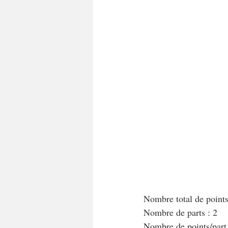
A tartiner
Aux flocons d'avoine
Bouchées apéritives
Bowlcakes
Crêpes, gaufres et pancakes
Desse
Entrées chaudes
Entrées de fête 
Nombre total de point
Nombre de parts : 2
Nombre de points/par