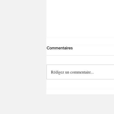
Commentaires
Savarins hot dog
Rédigez un commentaire...