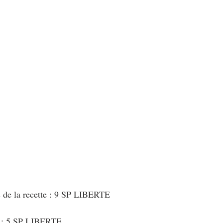
au Fromage
autres petits déjeuners
Biscuits et crackers
bowlcakes salés
Cakes et muffins
Cakes salés
céréales
rts au chocolat
Desserts aux fruits
Dessert de fête ou d'exception
ou d'exception
Entrées froides
s de la recette : 9 SP LIBERTE
t : 5 SP LIBERTE