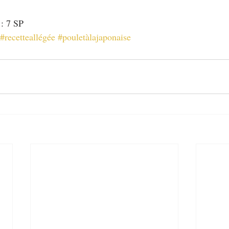
 : 7 SP
#recetteallégée
#pouletàlajaponaise