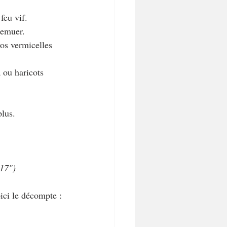
feu vif. 
remuer.
vos vermicelles 
 ou haricots 
plus.
017")
ici le décompte :