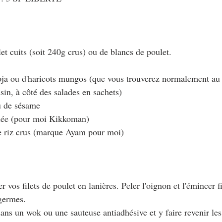
let cuits (soit 240g crus) ou de blancs de poulet.
ja ou d'haricots mungos (que vous trouverez normalement au r
in, à côté des salades en sachets)
ou de sésame
alée (pour moi Kikkoman)
de riz crus (marque Ayam pour moi)
vos filets de poulet en lanières. Peler l'oignon et l'émincer f
 germes.
dans un wok ou une sauteuse antiadhésive et y faire revenir les