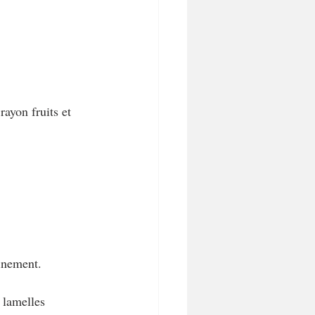
ayon fruits et 
inement. 
 lamelles 