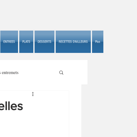
ENTREES
PLATS
DESSERTS
RECETTES D'AILLEURS
Plus
s entremets
elles
s croustillants