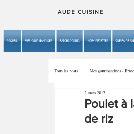
AUDE CUISINE
ACCUEIL
MES GOURMANDISES
BATCHCOOKING
INDEX RECETTES
QUE FAIRE AVE
Tous les posts
Mes gourmandises - Brioc
2 mars 2017
Mes gourmandises - les gâteaux du b
Poulet à 
de riz
Mes gourmandises - plaisirs d'enfan