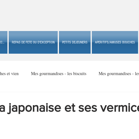
C...
REPAS DE FETE OU D'EXCEPTION
PETITS DEJEUNERS
APERITIFS/AMUSES BOUCHES
hes et vien
Mes gourmandises - les biscuits
Mes gourmandises - le
Mes gourmandises - made in USA
Mes gourmandises - Noël
la japonaise et ses vermic
Accompagnements
Apéritifs/amuses bouches de fête ou
Apéritif