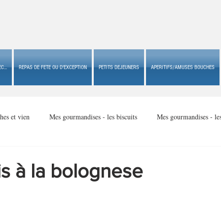
C...
REPAS DE FETE OU D'EXCEPTION
PETITS DEJEUNERS
APERITIFS/AMUSES BOUCHES
hes et vien
Mes gourmandises - les biscuits
Mes gourmandises - le
Mes gourmandises - made in USA
Mes gourmandises - Noël
s à la bolognese
Accompagnements
Apéritifs/amuses bouches de fête ou
Apéritif