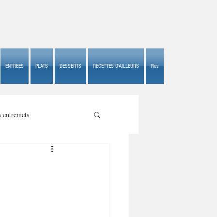
ENTREES
PLATS
DESSERTS
RECETTES D'AILLEURS
Plus
s entremets
s croustillants