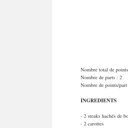
A tartiner
Aux flocons d'avoine
Bouchées apéritives
Bowlcakes
Crêpes, gaufres et pancakes
Desse
Nombre total de point
Nombre de parts : 2
Entrées chaudes
Entrées de fête 
Nombre de points/part
INGREDIENTS
- 2 steaks hachés de 
- 2 carottes