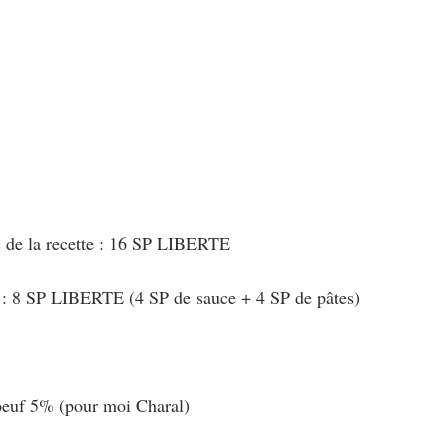
au Fromage
autres petits déjeuners
Biscuits et crackers
bowlcakes salés
Cakes et muffins
Cakes salés
céréales
rts au chocolat
Desserts aux fruits
Dessert de fête ou d'exception
s de la recette : 16 SP LIBERTE
ou d'exception
Entrées froides
 : 8 SP LIBERTE (4 SP de sauce + 4 SP de pâtes)
boeuf 5% (pour moi Charal)