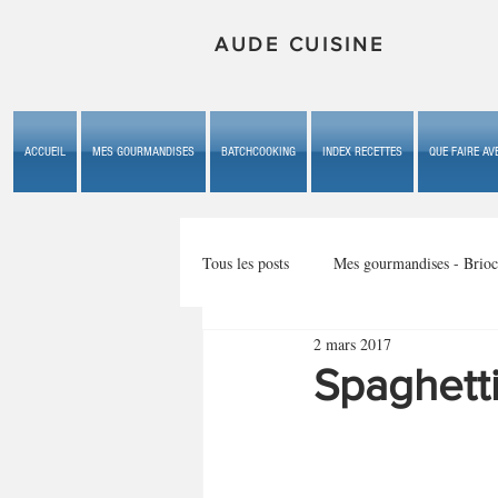
AUDE CUISINE
ACCUEIL
MES GOURMANDISES
BATCHCOOKING
INDEX RECETTES
QUE FAIRE AVE
Tous les posts
Mes gourmandises - Brioc
2 mars 2017
Mes gourmandises - les gâteaux du b
Spaghetti
Mes gourmandises - plaisirs d'enfan