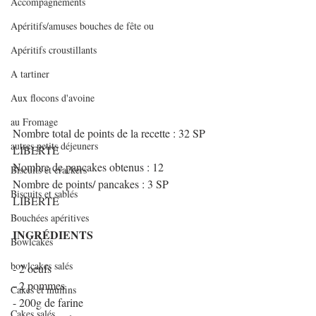
Accompagnements
Apéritifs/amuses bouches de fête ou
Apéritifs croustillants
A tartiner
Aux flocons d'avoine
au Fromage
Nombre total de points de la recette : 32 SP 
autres petits déjeuners
LIBERTE
Nombre de pancakes obtenus : 12
Biscuits et crackers
Nombre de points/ pancakes : 3 SP 
Biscuits et sablés
LIBERTE
Bouchées apéritives
INGRÉDIENTS
Bowlcakes
bowlcakes salés
- 2 oeufs
- 2 pommes
Cakes et muffins
- 200g de farine
Cakes salés