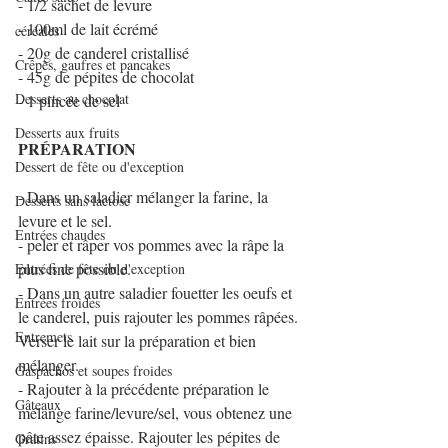
- 1/2 sachet de levure
- 100ml de lait écrémé
céréales
- 20g de canderel cristallisé
Crêpes, gaufres et pancakes
- 45g de pépites de chocolat
Desserts au chocolat
- 1 pincée de sel
Desserts aux fruits
PRÉPARATION 
Dessert de fête ou d'exception
- Dans un saladier mélanger la farine, la 
Desserts sans lactose
levure et le sel.
Entrées chaudes
- peler et râper vos pommes avec la râpe la 
plus fine possible.
Entrées de fête ou d'exception
- Dans un autre saladier fouetter les oeufs et 
Entrées froides
le canderel, puis rajouter les pommes râpées. 
Entremets
Verser le lait sur la préparation et bien 
mélanger.
Gaspachos et soupes froides
- Rajouter à la précédente préparation le 
Gâteaux
mélange farine/levure/sel, vous obtenez une 
pâte assez épaisse. Rajouter les pépites de 
Gratins