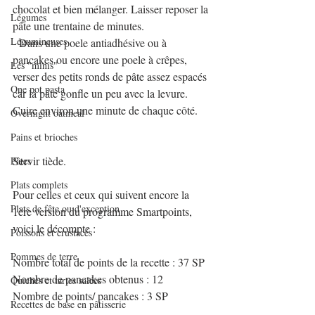
chocolat et bien mélanger. Laisser reposer la 
Légumes
pâte une trentaine de minutes.
Légumineuses
- Dans une poele antiadhésive ou à 
pancakes ou encore une poele à crêpes, 
Les "minis"
verser des petits ronds de pâte assez espacés 
One pot pasta
car la pâte gonfle un peu avec la levure. 
Cuire environ une minute de chaque côté.
Overnight oatmeal
Pains et brioches
Servir tiède.
Pâtes
Plats complets
Pour celles et ceux qui suivent encore la 
Plats de fête ou d'exception
1ère version du programme Smartpoints, 
voici le décompte :
Poissons et crustacés
Pommes de terre
Nombre total de points de la recette : 37 SP
Nombre de pancakes obtenus : 12
Quiches et tartes salées
Nombre de points/ pancakes : 3 SP 
Recettes de base en pâtisserie