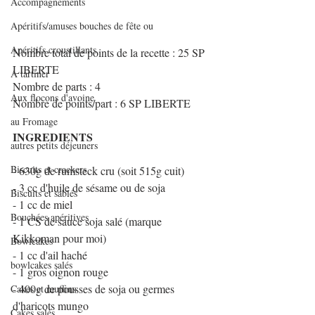
Accompagnements
Apéritifs/amuses bouches de fête ou
Apéritifs croustillants
Nombre total de points de la recette : 25 SP 
LIBERTE
A tartiner
Nombre de parts : 4
Aux flocons d'avoine
Nombre de points/part : 6 SP LIBERTE
au Fromage
INGREDIENTS
autres petits déjeuners
Biscuits et crackers
- 630g de rumsteck cru (soit 515g cuit)
- 3 cc d'huile de sésame ou de soja
Biscuits et sablés
- 1 cc de miel
Bouchées apéritives
- 1 CS de sauce soja salé (marque 
Kikkoman pour moi)
Bowlcakes
- 1 cc d'ail haché
bowlcakes salés
- 1 gros oignon rouge
- 400g de pousses de soja ou germes 
Cakes et muffins
d'haricots mungo
Cakes salés