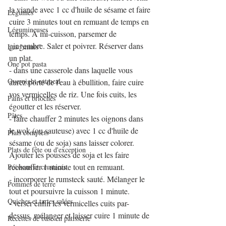
la viande avec 1 cc d'huile de sésame et faire 
Légumes
cuire 3 minutes tout en remuant de temps en 
Légumineuses
temps. A mi-cuisson, parsemer de 
gingembre. Saler et poivrer. Réserver dans 
Les "minis"
un plat.
One pot pasta
- dans une casserole dans laquelle vous 
Overnight oatmeal
aurez porté de l'eau à ébullition, faire cuire 
vos vermicelles de riz. Une fois cuits, les 
Pains et brioches
égoutter et les réserver.
Pâtes
- faire chauffer 2 minutes les oignons dans 
le wok (ou sauteuse) avec 1 cc d'huile de 
Plats complets
sésame (ou de soja) sans laisser colorer. 
Plats de fête ou d'exception
Ajouter les pousses de soja et les faire 
réchauffer 1 minute tout en remuant. 
Poissons et crustacés
- incorporer le rumsteck sauté. Mélanger le 
Pommes de terre
tout et poursuivre la cuisson 1 minute.
Quiches et tartes salées
- verser enfin les vermicelles cuits par-
dessus, mélanger et laisser cuire 1 minute de 
Recettes de base en pâtisserie