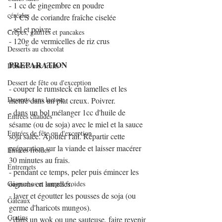
- 1 cc de gingembre en poudre
céréales
- 1 CS de coriandre fraîche ciselée
- sel et poivre
Crêpes, gaufres et pancakes
- 120g de vermicelles de riz crus
Desserts au chocolat
PREPARATION
Desserts aux fruits
Dessert de fête ou d'exception
- couper le rumsteck en lamelles et les 
Desserts sans lactose
mettre dans un plat creux. Poivrer.
- dans un bol mélanger 1cc d'huile de 
Entrées chaudes
sésame (ou de soja) avec le miel et la sauce 
Entrées de fête ou d'exception
soja salée. Ajouter l'ail. Répartir cette 
préparation sur la viande et laisser macérer 
Entrées froides
30 minutes au frais.
Entremets
- pendant ce temps, peler puis émincer les 
oignons en lamelles.
Gaspachos et soupes froides
- laver et égoutter les pousses de soja (ou 
Gâteaux
germe d'haricots mungos).
Gratins
- dans un wok ou une sauteuse, faire revenir 