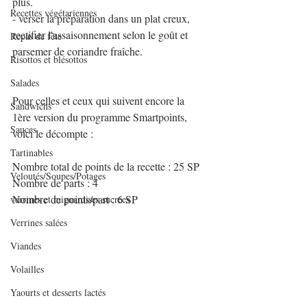
plus.
Recettes végétariennes
- verser la préparation dans un plat creux, 
rectifier l'assaisonnement selon le goût et 
Repas de fête
parsemer de coriandre fraîche.
Risottos et blésottos
Salades
Pour celles et ceux qui suivent encore la 
Sandwichs
1ère version du programme Smartpoints, 
Sauces
voici le décompte :
Tartinables
Nombre total de points de la recette : 25 SP
Veloutés/Soupes/Potages
Nombre de parts : 4
Nombre de points/part : 6 SP
verrines et mignardises sucrées
Verrines salées
Viandes
Volailles
Yaourts et desserts lactés