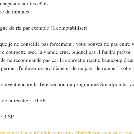
s chapeaux sur les côtés.
ine de minutes
né de riz par exemple (à comptabiliser).
que je ne conseille pas forcément : vous pouvez ne pas cuire v
tre courgette avec la viande crue. Auquel cas il faudra prévoir
 Je ne recommande pas car la courgette rejette beaucoup d'eau
 permet d'enlever ce problème et de ne pas "détremper" votre f
i suivent encore la 1ère version du programme Smartpoints, vo
 de la recette : 10 SP
 : 3 SP
#recetteallégée
#farcidecourgettes
#farcidecourgettesàlorienta