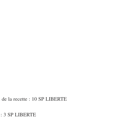
au Fromage
autres petits déjeuners
Biscuits et crackers
bowlcakes salés
Cakes et muffins
Cakes salés
céréales
rts au chocolat
Desserts aux fruits
Dessert de fête ou d'exception
ou d'exception
Entrées froides
s de la recette : 10 SP LIBERTE
t : 3 SP LIBERTE