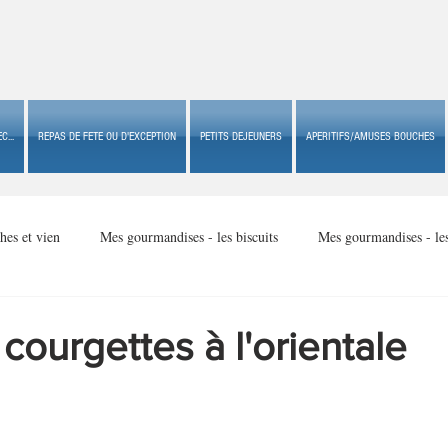
C...
REPAS DE FETE OU D'EXCEPTION
PETITS DEJEUNERS
APERITIFS/AMUSES BOUCHES
hes et vien
Mes gourmandises - les biscuits
Mes gourmandises - le
Mes gourmandises - made in USA
Mes gourmandises - Noël
 courgettes à l'orientale
Accompagnements
Apéritifs/amuses bouches de fête ou
Apéritif