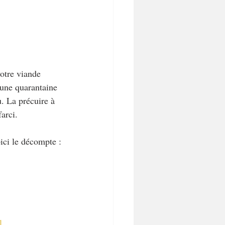
otre viande 
 une quarantaine 
. La précuire à 
arci.
ici le décompte :
l