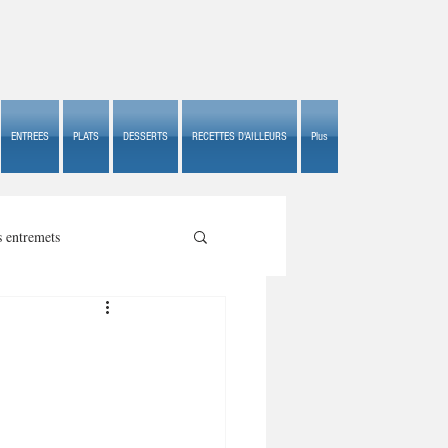
ENTREES
PLATS
DESSERTS
RECETTES D'AILLEURS
Plus
s entremets
s croustillants