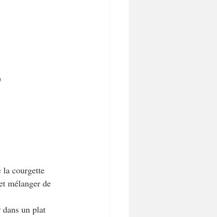
)
 la courgette 
 et mélanger de 
r dans un plat 