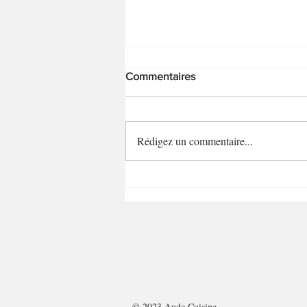
Commentaires
Savarins hot dog
Rédigez un commentaire...
© 2023 Aude Cuisine