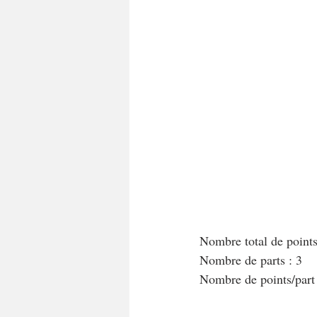
A tartiner
Aux flocons d'avoine
Bouchées apéritives
Bowlcakes
Crêpes, gaufres et pancakes
Desse
Entrées chaudes
Entrées de fête 
Nombre total de point
Nombre de parts : 3
Nombre de points/par