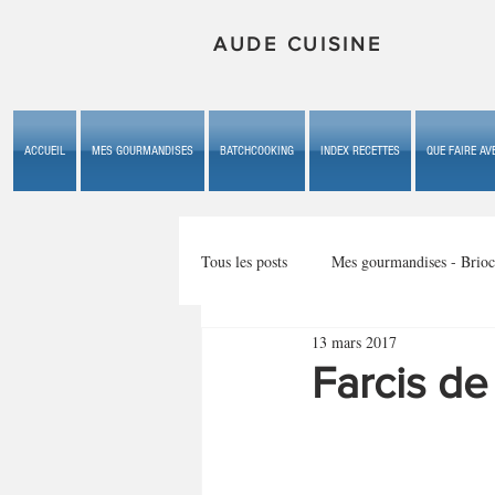
AUDE CUISINE
ACCUEIL
MES GOURMANDISES
BATCHCOOKING
INDEX RECETTES
QUE FAIRE AVE
Tous les posts
Mes gourmandises - Brioc
13 mars 2017
Mes gourmandises - les gâteaux du b
Farcis de
Mes gourmandises - plaisirs d'enfan