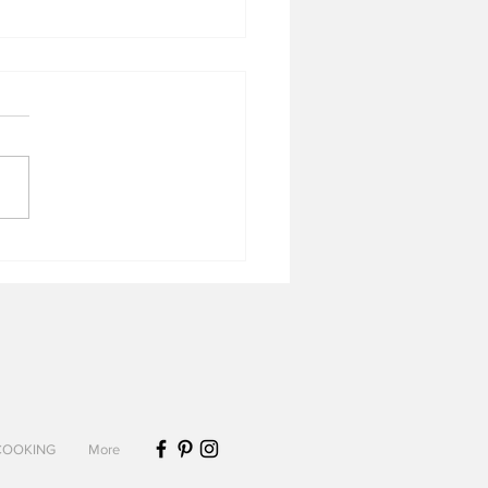
ronis bacon, tomates et
COOKING
More