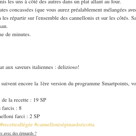
nis les uns à côté des autres dans un plat allant au four.
mates concassées (que vous aurez préalablement mélangées avec 
 les répartir sur l'ensemble des cannellonis et sur les côtés. Sa
san.
ine de minutes.
t aux saveurs italiennes : delizioso!
i suivent encore la 1ère version du programme Smartpoints, vo
 de la recette : 19 SP
farcis : 8
lloni farci : 2 SP
#recetteallégée
#cannellonisépinardsricotta
re avec des épinards ?