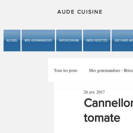
AUDE CUISINE
ACCUEIL
MES GOURMANDISES
BATCHCOOKING
INDEX RECETTES
QUE FAIRE AVE
Tous les posts
Mes gourmandises - Brioc
26 avr. 2017
Mes gourmandises - les gâteaux du b
Cannellon
tomate
Mes gourmandises - plaisirs d'enfan