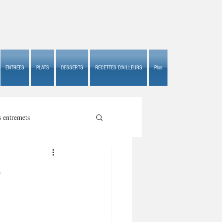
ENTREES
PLATS
DESSERTS
RECETTES D'AILLEURS
Plus
s entremets
e
s croustillants