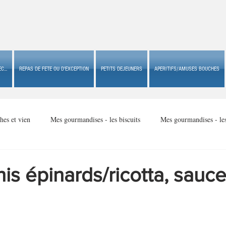
C...
REPAS DE FETE OU D'EXCEPTION
PETITS DEJEUNERS
APERITIFS/AMUSES BOUCHES
hes et vien
Mes gourmandises - les biscuits
Mes gourmandises - le
Mes gourmandises - made in USA
Mes gourmandises - Noël
is épinards/ricotta, sauc
Accompagnements
Apéritifs/amuses bouches de fête ou
Apéritif