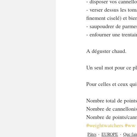
- disposer vos cannello
- verser dessus les to
finement ciselé) et bien
- saupoudrer de parme
- enfourner une trenta
A déguster chaud.
Un seul mot pour ce pla
Pour celles et ceux qu
Nombre total de points
Nombre de cannellonis 
Nombre de points/canne
#weightwatchers
#ww
Pâtes
EUROPE
Que fai