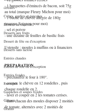
- 1 barquettes d'émincés de bacon, soit 75g 
céréales
au total (marque Fleury Michon pour moi)
Crêpes, gaufres et pancakes
- 1 bûche de chèvre allégée de 180g 
(marque Soignon pour moi)
Desserts au chocolat
- sel et poivre
Desserts aux fruits
- une dizaine de feuilles de basilic frais
Dessert de fête ou d'exception
Ustensile : moules à muffins ou à financiers
Desserts sans lactose
Entrées chaudes
PREPARATION
Entrées de fête ou d'exception
Entrées froides
- préchauffer le four à 180°.
- couper  le chèvre en 12 rondelles , puis 
Entremets
chaque rondelle en 2.
Gaspachos et soupes froides
- laver et couper en 2 les tomates cerises.
Gâteaux
- dans chacun des moules disposer 2 moitiés 
de tomate, alternées avec 2 moitiés de 
Gratins