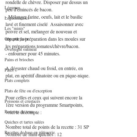
rondelle de chèvre. Disposer par dessus un 
Légumes
peu d'émincés de bacon.
- Mélanger farine, oeufs, lait et le basilic 
Légumineuses
lavé et finement ciselé  Assaisonner avec 
Les "minis"
poivre et sel, mélanger de nouveau et 
répartir la préparation dans les moules sur 
One pot pasta
les préparations tomates/chèvre/bacon.
Overnight oatmeal
- enfourner pour 45 minutes. 
Pains et brioches
A déguster chaud ou froid, en entrée, en 
Pâtes
plat, en apéritif dînatoire ou en pique-nique.
Plats complets
Plats de fête ou d'exception
Pour celles et ceux qui suivent encore la 
Poissons et crustacés
1ère version du programme Smartpoints, 
Pommes de terre
voici le décompte :
Quiches et tartes salées
Nombre total de points de la recette : 31 SP
Recettes de base en pâtisserie
Nombre de mini-quiches : 12