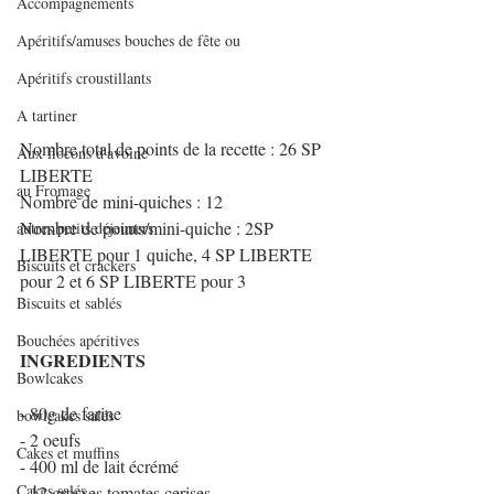
Accompagnements
Apéritifs/amuses bouches de fête ou
Apéritifs croustillants
A tartiner
Nombre total de points de la recette : 26 SP 
Aux flocons d'avoine
LIBERTE
au Fromage
Nombre de mini-quiches : 12
Nombre de points/mini-quiche : 2SP 
autres petits déjeuners
LIBERTE pour 1 quiche, 4 SP LIBERTE 
Biscuits et crackers
pour 2 et 6 SP LIBERTE pour 3
Biscuits et sablés
Bouchées apéritives
INGREDIENTS 
Bowlcakes
- 80g de farine
bowlcakes salés
- 2 oeufs 
Cakes et muffins
- 400 ml de lait écrémé 
Cakes salés
- 12 grosses tomates cerises