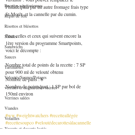
Recettes végétariennes
Philadelphia par un autre fromage frais type 
St-Morêt, et la cannelle par du cumin.
Repas de fête
Risottos et blésottos
Pour celles et ceux qui suivent encore la 
Salades
1ère version du programme Smartpoints, 
Sandwichs
voici le décompte :
Sauces
Nombre total de points de la recette : 7 SP 
Tartinables
pour 900 ml de velouté obtenu
Veloutés/Soupes/Potages
Nombre de parts : 6
Nombre de points/part : 1 SP par bol de 
verrines et mignardises sucrées
150ml environ
Verrines salées
Viandes
#ww
#weightwatchers
#recetteallégée
Volailles
#recettesoupco
#veloutédecarottesàlacannelle
Yaourts et desserts lactés
Entrées chaudes