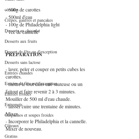
- 600g de carottes
céréales
- 500ml d'eau
Crêpes, gaufres et pancakes
- 100g de Philadelphia light
Desserts au chocolat
- 1cc de cannelle
Desserts aux fruits
Dessert de fête ou d'exception
PREPARATION
Desserts sans lactose
- laver, peler et couper en petits cubes les 
Entrées chaudes
carottes. 
Entrées de fête ou d'exception
- mettre le tout dans une sauteuse ou un 
faitout et faire revenir 2 à 3 minutes. 
Entrées froides
Mouiller de 500 ml d'eau chaude.
Entremets
- laisser cuire une trentaine de minutes. 
Mixer.
Gaspachos et soupes froides
- Incorporer le Philadelphia et la cannelle. 
Gâteaux
Mixer de nouveau.
Gratins