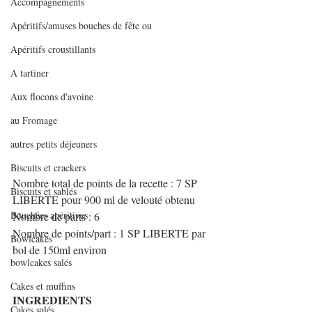
Accompagnements
Apéritifs/amuses bouches de fête ou
Apéritifs croustillants
A tartiner
Aux flocons d'avoine
au Fromage
autres petits déjeuners
Biscuits et crackers
Nombre total de points de la recette : 7 SP 
Biscuits et sablés
LIBERTE pour 900 ml de velouté obtenu
Bouchées apéritives
Nombre de parts : 6
Nombre de points/part : 1 SP LIBERTE par 
Bowlcakes
bol de 150ml environ
bowlcakes salés
Cakes et muffins
INGREDIENTS
Cakes salés