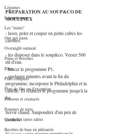
Légumes
PREPARATION AU SOUP&CO DE 
Légumineuses
MOULINEX
Les "minis"
- laver, peler et couper en petits cubes les 
One pot pasta
carottes.
Overnight oatmeal
- les disposer dans le soup&co. Verser 500 
Pains et brioches
ml d'eau.
Pâtes
- lancer le programme P1.
- quelques minutes avant la fin du 
Plats complets
programme, incorporer le Philadelphia et la 
Plats de fête ou d'exception
canelle. Et relancer le programme jusqu'à la 
fin.
Poissons et crustacés
Pommes de terre
Servir chaud. Saupoudrer d'un peu de 
cannelle.
Quiches et tartes salées
Recettes de base en pâtisserie
Variante
 : vous pouvez remplacer le 