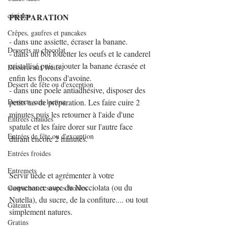
céréales
PRÉPARATION 
Crêpes, gaufres et pancakes
- dans une assiette, écraser la banane.
Desserts au chocolat
- dans un bol fouetter les oeufs et le canderel 
cristallisé puis rajouter la banane écrasée et 
Desserts aux fruits
enfin les flocons d'avoine.
Dessert de fête ou d'exception
- dans une poele antiadhésive, disposer des 
Desserts sans lactose
petits tas de préparation. Les faire cuire 2 
minutes puis les retourner à l'aide d'une 
Entrées chaudes
spatule et les faire dorer sur l'autre face 
Entrées de fête ou d'exception
durant encore 2 minutes.
Entrées froides
Entremets
Servir tiède et agrémenter à votre 
convenance avec du Nocciolata (ou du 
Gaspachos et soupes froides
Nutella), du sucre, de la confiture.... ou tout 
Gâteaux
simplement natures.
Gratins