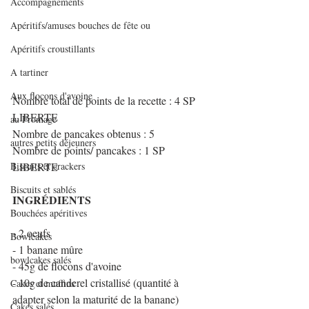
Accompagnements
Apéritifs/amuses bouches de fête ou
Apéritifs croustillants
A tartiner
Aux flocons d'avoine
Nombre total de points de la recette : 4 SP 
LIBERTE
au Fromage
Nombre de pancakes obtenus : 5
autres petits déjeuners
Nombre de points/ pancakes : 1 SP 
Biscuits et crackers
LIBERTE 
Biscuits et sablés
INGRÉDIENTS
Bouchées apéritives
- 2 oeufs
Bowlcakes
- 1 banane mûre
bowlcakes salés
- 45g de flocons d'avoine
- 10g de canderel cristallisé (quantité à 
Cakes et muffins
adapter selon la maturité de la banane)
Cakes salés