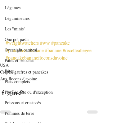
Légumes
Légumineuses
Les "minis"
One pot pasta
#weightwatchers
#ww
#pancake
Overnight oatmeal
#pancakeàlabanane
#banane
#recetteallégée
#pancakebananefloconsdavoine
Pains et brioches
USA
Pâtes
Crêpes, gaufres et pancakes
Aux flocons d'avoine
Plats complets
Plats de fête ou d'exception
Poissons et crustacés
Pommes de terre
Quiches et tartes salées
Posts récents
Voir tout
Recettes de base en pâtisserie