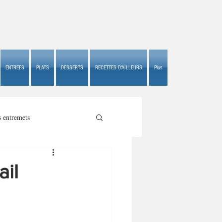
ENTREES
PLATS
DESSERTS
RECETTES D'AILLEURS
Plus
s entremets
ail
s croustillants