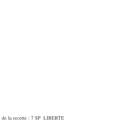
au Fromage
autres petits déjeuners
Biscuits et crackers
bowlcakes salés
Cakes et muffins
Cakes salés
céréales
rts au chocolat
Desserts aux fruits
Dessert de fête ou d'exception
ou d'exception
Entrées froides
 de la recette : 7 SP  LIBERTE