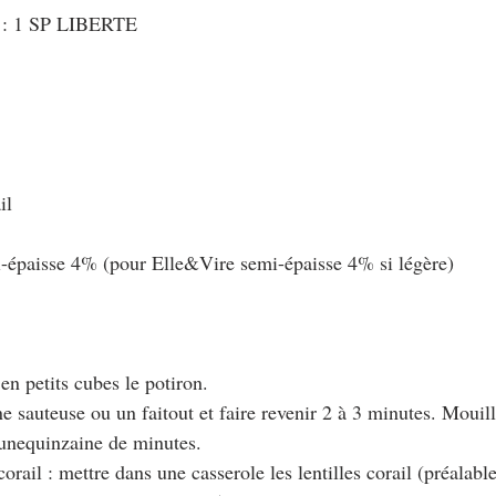
t : 1 SP LIBERTE
il
-épaisse 4% (pour Elle&Vire semi-épaisse 4% si légère)
 en petits cubes le potiron.
ne sauteuse ou un faitout et faire revenir 2 à 3 minutes. Mouil
 unequinzaine de minutes. 
 corail : mettre dans une casserole les lentilles corail (préalab