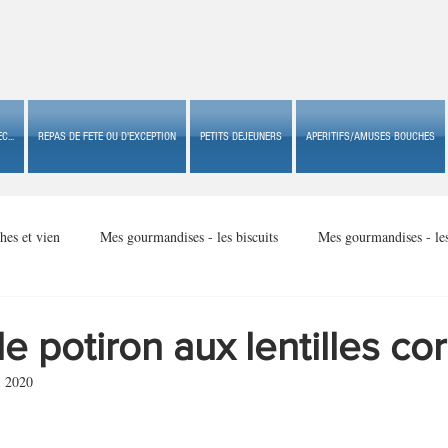
C...
REPAS DE FETE OU D'EXCEPTION
PETITS DEJEUNERS
APERITIFS/AMUSES BOUCHES
hes et vien
Mes gourmandises - les biscuits
Mes gourmandises - le
Mes gourmandises - made in USA
Mes gourmandises - Noël
e potiron aux lentilles cor
i 2020
Accompagnements
Apéritifs/amuses bouches de fête ou
Apéritif