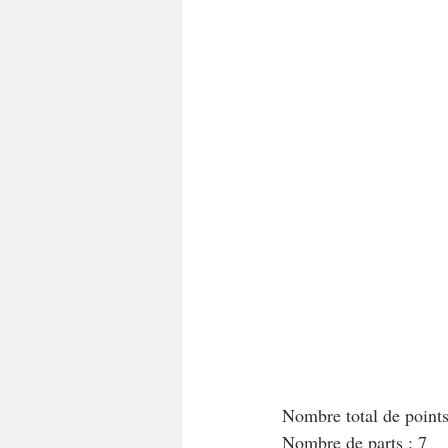
A tartiner
Aux flocons d'avoine
Bouchées apéritives
Bowlcakes
Crêpes, gaufres et pancakes
Desse
Entrées chaudes
Entrées de fête 
Nombre total de points
Nombre de parts : 7