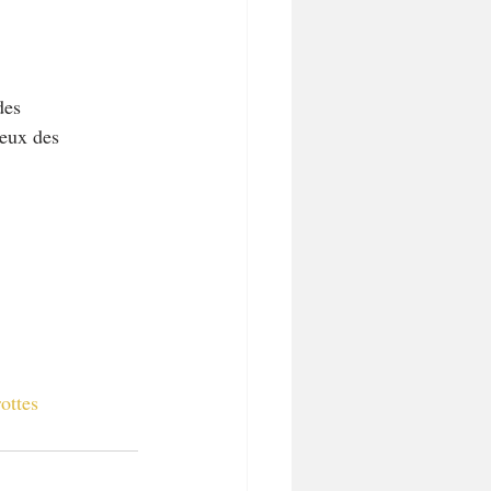
des 
neux des 
ottes