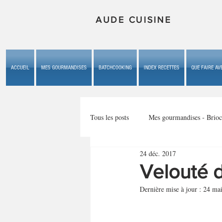
AUDE CUISINE
ACCUEIL
MES GOURMANDISES
BATCHCOOKING
INDEX RECETTES
QUE FAIRE AVE
Tous les posts
Mes gourmandises - Brioc
24 déc. 2017
Mes gourmandises - les gâteaux du b
Velouté d
Dernière mise à jour :
24 ma
Mes gourmandises - plaisirs d'enfan