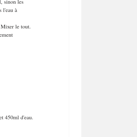
l, sinon les 
 l'eau à 
 Mixer le tout. 
lement 
et 450ml d'eau. 