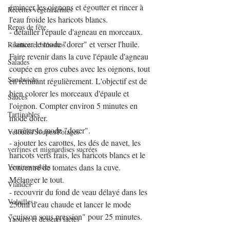
émincer les oignons et égoutter et rincer à 
Recettes végétariennes
l'eau froide les haricots blancs.
Repas de fête
- détailler l'épaule d'agneau en morceaux.
- lancer le mode "dorer" et verser l'huile. 
Risottos et blésottos
Faire revenir dans la cuve l'épaule d'agneau 
Salades
coupée en gros cubes avec les oignons, tout 
Sandwichs
en remuant régulièrement. L'objectif est de 
bien colorer les morceaux d'épaule et 
Sauces
l'oignon. Compter environ 5 minutes en 
Tartinables
mode dorer.
- arrêter le mode "dorer".
Veloutés/Soupes/Potages
- ajouter les carottes, les dés de navet, les 
verrines et mignardises sucrées
haricots verts frais, les haricots blancs et le 
Verrines salées
concentré de tomates dans la cuve. 
Mélanger le tout.
Viandes
- recouvrir du fond de veau délayé dans les 
Volailles
250ml d'eau chaude et lancer le mode 
"cuisson sous pression" pour 25 minutes.
Yaourts et desserts lactés