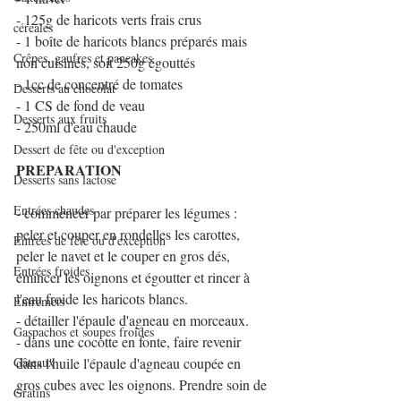
- 125g de haricots verts frais crus
céréales
- 1 boîte de haricots blancs préparés mais 
Crêpes, gaufres et pancakes
non cuisinés, soit 250g égouttés
- 1cc de concentré de tomates
Desserts au chocolat
- 1 CS de fond de veau
Desserts aux fruits
- 250ml d'eau chaude
Dessert de fête ou d'exception
PREPARATION
Desserts sans lactose
Entrées chaudes
- commencer par préparer les légumes : 
peler et couper en rondelles les carottes, 
Entrées de fête ou d'exception
peler le navet et le couper en gros dés, 
Entrées froides
émincer les oignons et égoutter et rincer à 
l'eau froide les haricots blancs.
Entremets
- détailler l'épaule d'agneau en morceaux.
Gaspachos et soupes froides
- dans une cocotte en fonte, faire revenir 
Gâteaux
dans l'huile l'épaule d'agneau coupée en 
gros cubes avec les oignons. Prendre soin de 
Gratins