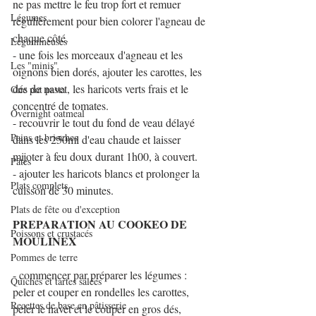
ne pas mettre le feu trop fort et remuer 
Légumes
régulièrement pour bien colorer l'agneau de 
chaque côté.
Légumineuses
- une fois les morceaux d'agneau et les 
Les "minis"
oignons bien dorés, ajouter les carottes, les 
dés de navet, les haricots verts frais et le 
One pot pasta
concentré de tomates. 
Overnight oatmeal
- recouvrir le tout du fond de veau délayé 
Pains et brioches
dans les 250ml d'eau chaude et laisser 
mijoter à feu doux durant 1h00, à couvert.
Pâtes
- ajouter les haricots blancs et prolonger la 
Plats complets
cuisson de 30 minutes.
Plats de fête ou d'exception
PREPARATION AU COOKEO DE 
Poissons et crustacés
MOULINEX
Pommes de terre
- commencer par préparer les légumes : 
Quiches et tartes salées
peler et couper en rondelles les carottes, 
Recettes de base en pâtisserie
peler le navet et le couper en gros dés, 