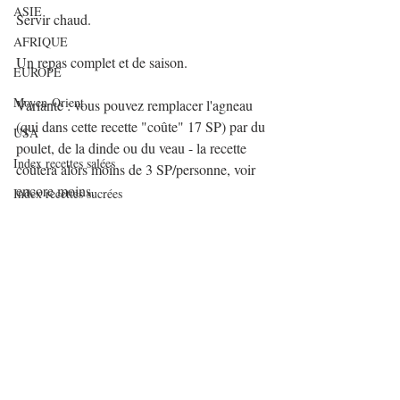
ASIE
Servir chaud.
AFRIQUE
Un repas complet et de saison.
EUROPE
Moyen-Orient
Variante : vous pouvez remplacer l'agneau 
(qui dans cette recette "coûte" 17 SP) par du 
USA
poulet, de la dinde ou du veau - la recette 
Index recettes salées
coûtera alors moins de 3 SP/personne, voir 
encore moins.
Index recettes sucrées
recettes cookeo
recettes soup&co
#weightwatchers
#ww
#recetteallégée
#navarindagneau
INDEX RECETTES SALEES PAR NOMBRE
Plats complets
DE
Légumineuses
INDEX RECETTES SUCREES PAR NOMBRE
recettes cookeo
D
Articles de fonds