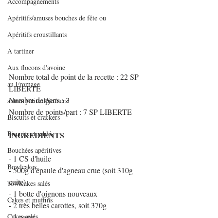
Accompagnements
Apéritifs/amuses bouches de fête ou
Apéritifs croustillants
A tartiner
Aux flocons d'avoine
Nombre total de point de la recette : 22 SP 
au Fromage
LIBERTE
Nombre de parts : 3
autres petits déjeuners
Nombre de points/part : 7 SP LIBERTE
Biscuits et crackers
Biscuits et sablés
INGREDIENTS
Bouchées apéritives
- 1 CS d'huile
Bowlcakes
- 500g d'épaule d'agneau crue (soit 310g 
cuite)
bowlcakes salés
- 1 botte d'oignons nouveaux
Cakes et muffins
- 2 très belles carottes, soit 370g
Cakes salés
- 1 navet