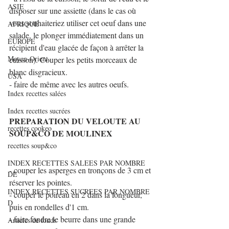
ASIE
disposer sur une assiette (dans le cas où 
vous souhaiteriez utiliser cet oeuf dans une 
AFRIQUE
salade, le plonger immédiatement dans un 
EUROPE
récipient d'eau glacée de façon à arrêter la 
Moyen-Orient
cuisson). Couper les petits morceaux de 
blanc disgracieux.
USA
- faire de même avec les autres oeufs.
Index recettes salées
Index recettes sucrées
PREPARATION DU VELOUTE AU 
recettes cookeo
SOUP&CO DE MOULINEX
recettes soup&co
INDEX RECETTES SALEES PAR NOMBRE
- couper les asperges en tronçons de 3 cm et 
DE
réserver les pointes.
INDEX RECETTES SUCREES PAR NOMBRE
- couper le poireau en 2 dans la longueur, 
D
puis en rondelles d'1 cm.
- faire fondre le beurre dans une grande 
Articles de fonds