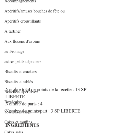
Accompagnements
Apéritifs/amuses bouches de fête ou
Apéritifs croustillants
A tartiner
Aux flocons d'avoine
au Fromage
autres petits déjeuners
Biscuits et crackers
Biscuits et sablés
Nombre total de points de la recette : 13 SP 
Bouchées apéritives
LIBERTE
Bowlcakes
Nombre de parts : 4
Nombre de points/part : 3 SP LIBERTE
bowlcakes salés
Cakes et muffins
INGREDIENTS
Cakes salés