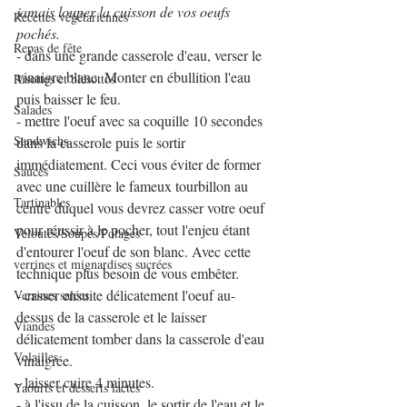
jamais louper la cuisson de vos oeufs 
Recettes végétariennes
pochés.
Repas de fête
- dans une grande casserole d'eau, verser le 
vinaigre blanc. Monter en ébullition l'eau 
Risottos et blésottos
puis baisser le feu.
Salades
- mettre l'oeuf avec sa coquille 10 secondes 
Sandwichs
dans la casserole puis le sortir 
immédiatement. Ceci vous éviter de former 
Sauces
avec une cuillère le fameux tourbillon au 
Tartinables
centre duquel vous devrez casser votre oeuf 
pour réussir à le pocher, tout l'enjeu étant 
Veloutés/Soupes/Potages
d'entourer l'oeuf de son blanc. Avec cette 
verrines et mignardises sucrées
technique plus besoin de vous embêter.
- casser ensuite délicatement l'oeuf au-
Verrines salées
dessus de la casserole et le laisser 
Viandes
délicatement tomber dans la casserole d'eau 
Volailles
vinaigrée.
- laisser cuire 4 minutes.
Yaourts et desserts lactés
- à l'issu de la cuisson, le sortir de l'eau et le 