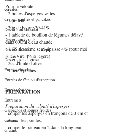
Pour le velouté
céréales
- 2 bottes d'asperges vertes
Crêpes, gaufres et pancakes
- 1 poireau
- 30g de beurre 39-41%
Desserts au chocolat
- 1 tablette de bouillon de légumes délayé 
Desserts aux fruits
dans 600ml d'eau chaude
- 1 CS de crème semi-épaisse 4% (pour moi 
Dessert de fête ou d'exception
Elle&Vire 4% si légère)
Desserts sans lactose
- 2cc d'huile d'olive
Entrées chaudes
- 4 oeufs pochés
Entrées de fête ou d'exception
Entrées froides
PREPARATION
Entremets
Préparation du velouté d'asperges
Gaspachos et soupes froides
- couper les asperges en tronçons de 3 cm et 
réserver les pointes.
Gâteaux
- couper le poireau en 2 dans la longueur, 
Gratins