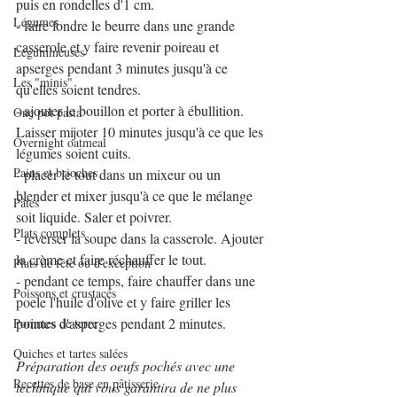
puis en rondelles d'1 cm.
Légumes
- faire fondre le beurre dans une grande 
casserole et y faire revenir poireau et 
Légumineuses
apserges pendant 3 minutes jusqu'à ce 
Les "minis"
qu'elles soient tendres.
- ajouter le bouillon et porter à ébullition. 
One pot pasta
Laisser mijoter 10 minutes jusqu'à ce que les 
Overnight oatmeal
légumes soient cuits.
Pains et brioches
- placer le tout dans un mixeur ou un 
blender et mixer jusqu'à ce que le mélange 
Pâtes
soit liquide. Saler et poivrer.
Plats complets
- reverser la soupe dans la casserole. Ajouter 
la crème et faire réchauffer le tout.
Plats de fête ou d'exception
- pendant ce temps, faire chauffer dans une 
Poissons et crustacés
poele l'huile d'olive et y faire griller les 
pointes d'asperges pendant 2 minutes.
Pommes de terre
Quiches et tartes salées
Préparation des oeufs pochés avec une 
Recettes de base en pâtisserie
technique qui vous garantira de ne plus 