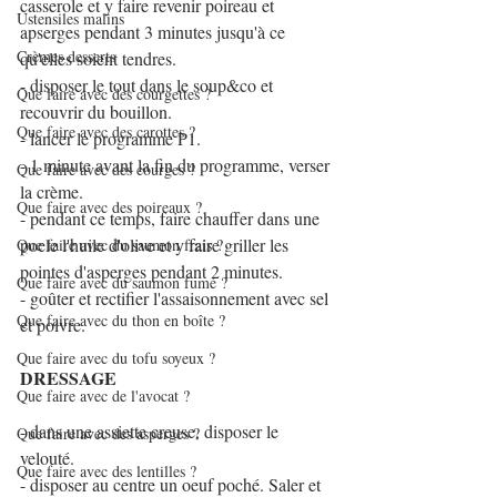
casserole et y faire revenir poireau et 
Ustensiles malins
apserges pendant 3 minutes jusqu'à ce 
Crèmes desserts
qu'elles soient tendres.
- disposer le tout dans le soup&co et 
Que faire avec des courgettes ?
recouvrir du bouillon.
Que faire avec des carottes ?
- lancer le programme P1.
- 1 minute avant la fin du programme, verser 
Que faire avec des courges ?
la crème.
Que faire avec des poireaux ?
- pendant ce temps, faire chauffer dans une 
poele l'huile d'olive et y faire griller les 
Que faire avec du saumon frais ?
pointes d'asperges pendant 2 minutes.
Que faire avec du saumon fumé ?
- goûter et rectifier l'assaisonnement avec sel 
Que faire avec du thon en boîte ?
et poivre.
Que faire avec du tofu soyeux ?
DRESSAGE
Que faire avec de l'avocat ?
- dans une assiette creuse, disposer le 
Que faire avec des asperges ?
velouté.
Que faire avec des lentilles ?
- disposer au centre un oeuf poché. Saler et 