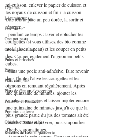
mi-cuisson, enlever le papier de cuisson et 
Légumes
les noyaux de cuisson et finir la cuisson. 
Légumineuses
Une fois la pâte un peu dorée, la sortir et 
réserver.
Les "minis"
- pendant ce temps : laver et éplucher les 
One pot pasta
courgettes (si vous utilisez des bio comme 
moi, laisser la peau) et les couper en petits 
Overnight oatmeal
dés. Couper également l'oignon en petits 
Pains et brioches
cubes.
Pâtes
- dans une poele anti-adhésive, faire revenir 
dans l'huile d'olive les courgettes et les 
Plats complets
oignons en remuant régulièrement. Après 
Plats de fête ou d'exception
une quinzaine de minutes, ajouter les 
tomates concassées et laisser mijoter encore 
Poissons et crustacés
une quinzaine de minutes jusqu'à ce que la 
Pommes de terre
plus grande partie du jus des tomates ait été 
Quiches et tartes salées
absorbé. Saler et poivrer, puis saupoudrer 
d'herbes aromatiques.
Recettes de base en pâtisserie
- égoutter le tofu soyeux. Dans un récipient, 