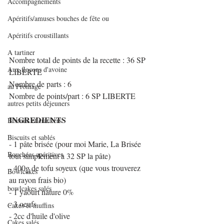
Accompagnements
Apéritifs/amuses bouches de fête ou
Apéritifs croustillants
A tartiner
Nombre total de points de la recette : 36 SP 
Aux flocons d'avoine
LIBERTE
Nombre de parts : 6
au Fromage
Nombre de points/part : 6 SP LIBERTE
autres petits déjeuners
INGREDIENTS
Biscuits et crackers
Biscuits et sablés
- 1 pâte brisée (pour moi Marie, La Brisée 
Bouchées apéritives
tout simplement à 32 SP la pâte)
- 400g de tofu soyeux (que vous trouverez 
Bowlcakes
au rayon frais bio)
bowlcakes salés
- 1 yaourt nature 0%
- 3 oeufs
Cakes et muffins
- 2cc d'huile d'olive
Cakes salés