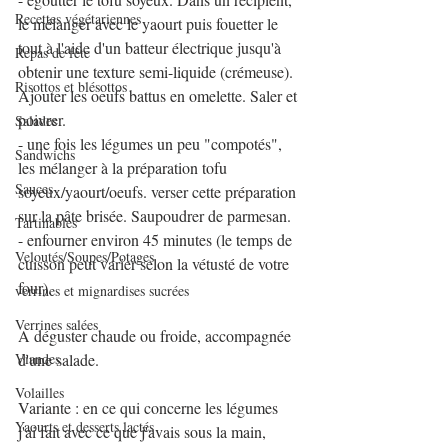
Recettes végétariennes
le mélanger avec le yaourt puis fouetter le 
tout à l'aide d'un batteur électrique jusqu'à 
Repas de fête
obtenir une texture semi-liquide (crémeuse).  
Risottos et blésottos
Ajouter les oeufs battus en omelette. Saler et 
poivrer.
Salades
- une fois les légumes un peu "compotés", 
Sandwichs
les mélanger à la préparation tofu 
Sauces
soyeux/yaourt/oeufs. verser cette préparation 
sur la pâte brisée. Saupoudrer de parmesan.
Tartinables
- enfourner environ 45 minutes (le temps de 
Veloutés/Soupes/Potages
cuisson peut varier selon la vétusté de votre 
four).
verrines et mignardises sucrées
Verrines salées
A déguster chaude ou froide, accompagnée 
Viandes
d'une salade.
Volailles
Variante : en ce qui concerne les légumes 
Yaourts et desserts lactés
j'ai fait avec ce que j'avais sous la main, 