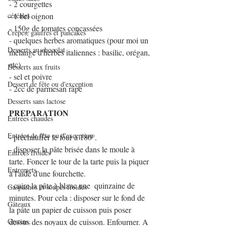
- 2 courgettes
céréales
- 1 bel oignon
- 150g de tomates concassées
Crêpes, gaufres et pancakes
- quelques herbes aromatiques (pour moi un 
Desserts au chocolat
mélange d'herbes italiennes : basilic, orégan, 
etc)
Desserts aux fruits
- sel et poivre
Dessert de fête ou d'exception
- 2cc de parmesan râpé
Desserts sans lactose
PREPARATION
Entrées chaudes
Entrées de fête ou d'exception
- préchauffer le four à 180°.
- disposer la pâte brisée dans le moule à 
Entrées froides
tarte. Foncer le tour de la tarte puis la piquer 
Entremets
à l'aide d'une fourchette.
- cuire la pâte à blanc une  quinzaine de 
Gaspachos et soupes froides
minutes. Pour cela : disposer sur le fond de 
Gâteaux
la pâte un papier de cuisson puis poser 
Gratins
dessus des noyaux de cuisson. Enfourner. A 