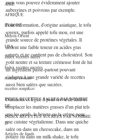
mais vous pouvez évidemment ajouter 
ASIE
aubergines et poivrons par exemple.
AFRIQUE
Pour information, d'origine asiatique, le tofu 
EUROPE
soyeux, parfois appelé tofu mou, est une 
Moyen-Orient
grande source de protéines végétales. Il 
USA
détient une faible teneur en acides gras 
saturés et ne contient pas de cholestérol. Son 
Index recettes salées
goût neutre et sa texture crémeuse font de lui 
Index recettes sucrées
un ingrédient passe-partout pouvant 
s'adapter à une grande variété de recettes 
recettes cookeo
aussi bien salées que sucrées.
recettes soup&co
INDEX RECETTES SALEES PAR NOMBRE
Onctueux et léger, il peut servir de liant et 
DE
remplacer les matières grasses d'un plat tels 
que les oeufs, le beurre ou la crème pour 
INDEX RECETTES SUCREES PAR NOMBRE
une cuisine végétalienne. Dans une quiche 
D
salée ou dans un cheesecake, dans un 
Articles de fonds
potage ou dans un milk-shake, le tofu 