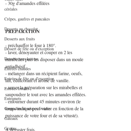
- 30g d'amandes effilées
céréales
Crêpes, gaufres et pancakes
Desserts au chocolat
PREPARATION
Desserts aux fruits
- préchauffer le four à 180°.
Dessert de fête ou d'exception
- laver, dénoyauter et couper en 2 les 
Desserts sans lactose
mirabelles puis les disposer dans un moule 
antiadhésif. 
Entrées chaudes
- mélanger dans un récipient farine, oeufs, 
Entrées de fête ou d'exception
lait, édulcorant et arôme de vanille.
- verser la préparation sur les mirabelles et 
Entrées froides
saupoudrer le tout avec les amandes effilées.
Entremets
- enfourner durant 45 minutes environ (le 
temps indiqué peut varier en fonction de la 
Gaspachos et soupes froides
puissance de votre four et de sa vétusté).
Gâteaux
Gratins
A déguster frais.