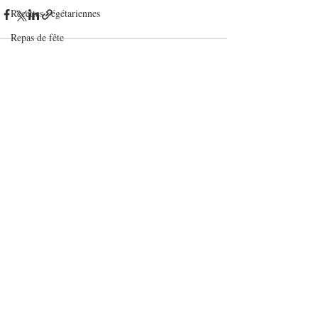
Recettes végétariennes
Repas de fête
Risottos et blésottos
Salades
Posts récents
Voir tout
Sandwichs
Sauces
Tartinables
Veloutés/Soupes/Potages
verrines et mignardises sucrées
Verrines salées
Viandes
Volailles
Yaourts et desserts lactés