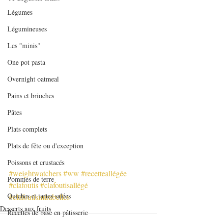
Légumes
Légumineuses
Les "minis"
One pot pasta
Overnight oatmeal
Pains et brioches
Pâtes
Plats complets
Plats de fête ou d'exception
Poissons et crustacés
#weightwatchers
#ww
#recetteallégée
Pommes de terre
#clafoutis
#clafoutisallégé
Quiches et tartes salées
#clafoutismirabelles
Desserts aux fruits
Recettes de base en pâtisserie