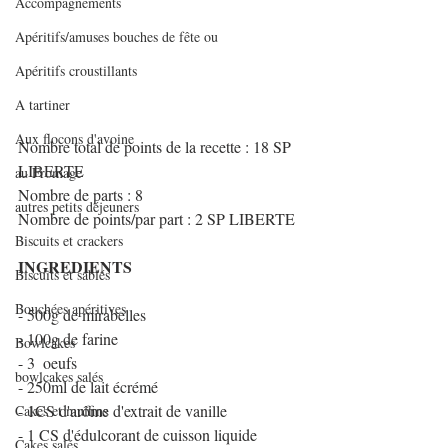
Accompagnements
Apéritifs/amuses bouches de fête ou
Apéritifs croustillants
A tartiner
Aux flocons d'avoine
Nombre total de points de la recette : 18 SP 
LIBERTE
au Fromage
Nombre de parts : 8
autres petits déjeuners
Nombre de points/par part : 2 SP LIBERTE
Biscuits et crackers
INGREDIENTS
Biscuits et sablés
Bouchées apéritives
- 500g de mirabelles
- 100g de farine
Bowlcakes
- 3  oeufs 
bowlcakes salés
- 250ml de lait écrémé 
- 1CS d'arôme d'extrait de vanille
Cakes et muffins
- 1 CS d'édulcorant de cuisson liquide
Cakes salés