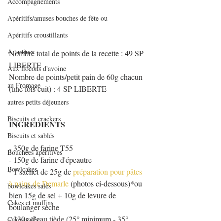
Accompagnements
Apéritifs/amuses bouches de fête ou
Apéritifs croustillants
A tartiner
Nombre total de points de la recette : 49 SP 
LIBERTE 
Aux flocons d'avoine
Nombre de points/petit pain de 60g chacun 
au Fromage
(une fois cuit) : 4 SP LIBERTE
autres petits déjeuners
Biscuits et crackers
INGREDIENTS
Biscuits et sablés
- 350g de farine T55
Bouchées apéritives
- 150g de farine d'épeautre
Bowlcakes
- 1 sachet de 25g de 
préparation pour pâtes 
à pains de Demarle
 (photos ci-dessous)*ou 
bowlcakes salés
bien 15g de sel + 10g de levure de 
Cakes et muffins
boulanger sèche
- 330g d'eau tiède (25° minimum - 35° 
Cakes salés