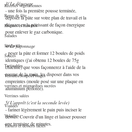
3/ Le dégazage
Recettes végétariennes
- une fois la première pousse terminée, 
Repas de fête
déposer la pâte sur votre plan de travail et la 
dégazer en la pétrissant de façon énergique 
Risottos et blésottos
pour enlever le gaz carbonique.
Salades
Sandwichs
4/ Le façonnage
- peser la pâte et former 12 boules de poids 
Sauces
identiques (j'ai obtenu 12 boules de 75g 
Tartinables
chacune) que vous façonnerez à l'aide de la 
paume de la main, les disposer dans vos 
Veloutés/Soupes/Potages
empreintes (moule posé sur une plaque en 
verrines et mignardises sucrées
aluminium perforée).
Verrines salées
5/ L'apprêt (c'est la seconde levée)
Viandes
- fariner légèrement le pain puis inciser le 
Volailles
dessus. Couvrir d'un linge et laisser pousser 
une trentaine de minutes.
Yaourts et desserts lactés