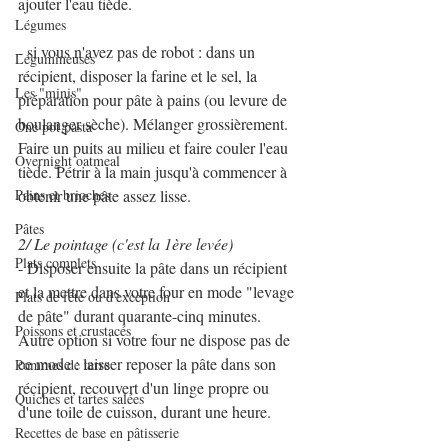
ajouter l'eau tiède.
Légumes
- si vous n'avez pas de robot : dans un 
Légumineuses
récipient, disposer la farine et le sel, la 
Les "minis"
préparation pour pâte à pains (ou levure de 
boulanger sèche). Mélanger grossièrement. 
One pot pasta
Faire un puits au milieu et faire couler l'eau 
Overnight oatmeal
tiède. Pétrir à la main jusqu'à commencer à 
Pains et brioches
obtenir une pâte assez lisse. 
Pâtes
2/ Le pointage (c'est la 1ère levée)
Plats complets
- Disposer ensuite la pâte dans un récipient 
et la mettre dans votre four en mode "levage 
Plats de fête ou d'exception
de pâte" durant quarante-cinq minutes. 
Poissons et crustacés
Autre option si votre four ne dispose pas de 
ce mode : laisser reposer la pâte dans son 
Pommes de terre
récipient, recouvert d'un linge propre ou 
Quiches et tartes salées
d'une toile de cuisson, durant une heure.
Recettes de base en pâtisserie