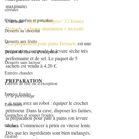
maximum)
céréales
Crêpes, gaufres et pancakes
Ustensile : 
moule "allongées" 12 formes 
Demarle
 + 
plaque aluminium
 + 
incisette
Desserts au chocolat
Desserts aux fruits
*
La préparation pour pains Demarle
 est une 
préparation composée de levure sèche très 
Dessert de fête ou d'exception
performante et de sel. Le paquet de 5 
Desserts sans lactose
sachets est vendu à 4,20 €.
Entrées chaudes
PREPARATION
Entrées de fête ou d'exception
Entrées froides
1/ le pétrissage
- si vous avez un robot : équiper le crochet 
Entremets
pétrisseur. Dans la cuve, disposer les farines, 
Gaspachos et soupes froides
la préparation pour pâte à pains (ou levure 
sèche). Commencer à pétrir en vitesse lente. 
Gâteaux
Dès que les ingrédients sont bien mélangés, 
Gratins