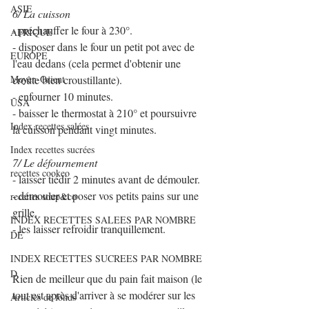
ASIE
6/ La cuisson
- préchauffer le four à 230°.
AFRIQUE
- disposer dans le four un petit pot avec de 
EUROPE
l'eau dedans (cela permet d'obtenir une 
Moyen-Orient
croûte bien croustillante).
- enfourner 10 minutes.
USA
- baisser le thermostat à 210° et poursuivre 
Index recettes salées
la cuisson pendant vingt minutes.
Index recettes sucrées
7/ Le défournement
recettes cookeo
- laisser tiédir 2 minutes avant de démouler.
- démouler et poser vos petits pains sur une 
recettes soup&co
grille.
INDEX RECETTES SALEES PAR NOMBRE
- les laisser refroidir tranquillement.
DE
INDEX RECETTES SUCREES PAR NOMBRE
D
Rien de meilleur que du pain fait maison (le 
tout est après d'arriver à se modérer sur les 
Articles de fonds