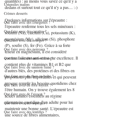
quantités) : au moins vous savez ce qu'il y a 
Ustensiles malins
dedans et surtout tout ce qu'il n'y a pas.... :-)
Crèmes desserts
Quelques informations sur l'épeautre : 
Que faire avec des courgettes ?
l'épeautre renferme tous les sels minéraux : 
Que faire avec des carottes ?
sodium (Na), calcium (Ca), potassium (K), 
magnésium (Mg), silicium (Si), phosphore 
Que faire avec des courges ?
(P), soufre (S), fer (Fe). Grâce à sa forte 
Que faire avec des poireaux ?
teneur en magnésium, il est considéré 
comme l'aliment anti-stress par excellence. Il 
Que faire avec du saumon frais ?
contient plus de vitamines B1 et B2 que 
Que faire avec du saumon fumé ?
d'autres blés, des protéines et des fibres en 
Que faire avec du thon en boîte ?
proportions plus importantes et qui peuvent 
presque remplir les besoins quotidiens chez 
Que faire avec du tofu soyeux ?
l'être humain. On y trouve également les 8 
Que faire avec de l'avocat ?
acides aminés essentiels au régime 
alimentaire quotidien d'un adulte pour lui 
Que faire avec des asperges ?
maintenir une bonne santé. L’épeautre est 
Que faire avec des lentilles ?
une source de fibres alimentaires, 