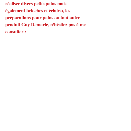
réaliser divers petits pains mais 
également brioches et éclairs), les 
préparations pour pains ou tout autre 
produit Guy Demarle, n'hésitez pas à me 
consulter :
- par mail : aude.demarle@gmail.com
- par téléphone : 06 81 24 26 87