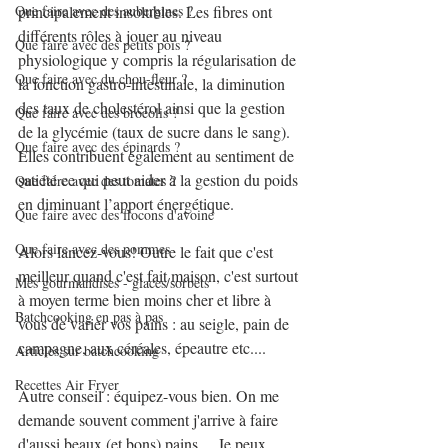
Que faire avec des aubergines ?
principalement insolubles. Les fibres ont 
différents rôles à jouer au niveau 
Que faire avec des petits pois ?
physiologique y compris la régularisation de 
Que faire avec du chou-fleur ?
la fonction gastro-intestinale, la diminution 
des taux de cholestérol ainsi que la gestion 
Que faire avec des brocolis ?
de la glycémie (taux de sucre dans le sang). 
Que faire avec des épinards ?
Elles contribuent également au sentiment de 
satiété ce qui peut aider à la gestion du poids 
Que faire avec des tomates ?
en diminuant l’apport énergétique.
Que faire avec des flocons d'avoine
Que faire avec des pommes
Alors lancez-vous! Outre le fait que c'est 
meilleur quand c'est fait maison, c'est surtout 
Mes gourmandises - glaces/sorbets
à moyen terme bien moins cher et libre à 
Batchcooking en pas à pas
vous de varier vos pains : au seigle, pain de 
campagne, aux céréales, épeautre etc....
Articles sur batchcooking
Recettes Air Fryer
Autre conseil : équipez-vous bien. On me 
demande souvent comment j'arrive à faire 
d'aussi beaux (et bons) pains.... Je peux 