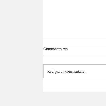
Commentaires
Rédigez un commentaire...
Bouchées fromagères ail et
fines herbes