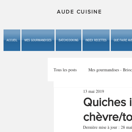
AUDE CUISINE
ACCUEIL
MES GOURMANDISES
BATCHCOOKING
INDEX RECETTES
QUE FAIRE AVE
Tous les posts
Mes gourmandises - Brioc
13 mai 2019
Mes gourmandises - les gâteaux du b
Quiches i
chèvre/t
Mes gourmandises - plaisirs d'enfan
Dernière mise à jour :
28 ma