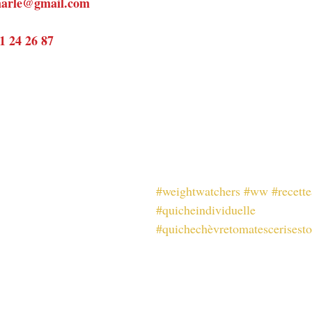
emarle@gmail.com
81 24 26 87
#weightwatchers
#ww
#recette
#quicheindividuelle
#quichechèvretomatescerisest