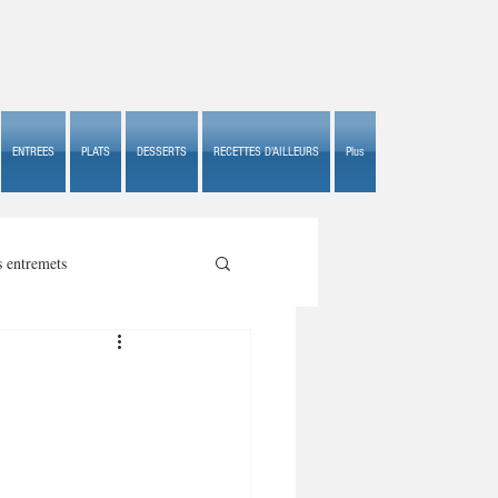
ENTREES
PLATS
DESSERTS
RECETTES D'AILLEURS
Plus
s entremets
s croustillants