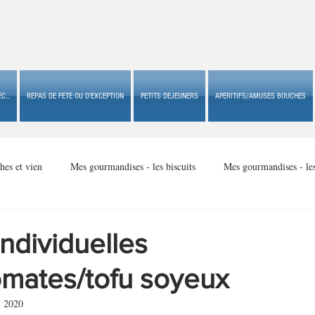
C...
REPAS DE FETE OU D'EXCEPTION
PETITS DEJEUNERS
APERITIFS/AMUSES BOUCHES
hes et vien
Mes gourmandises - les biscuits
Mes gourmandises - le
Mes gourmandises - made in USA
Mes gourmandises - Noël
ndividuelles
omates/tofu soyeux
Accompagnements
Apéritifs/amuses bouches de fête ou
Apéritif
i 2020