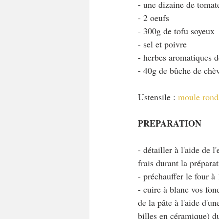
- une dizaine de tomat
- 2 oeufs
- 300g de tofu soyeux
- sel et poivre
- herbes aromatiques de
- 40g de bûche de chè
Ustensile : 
moule rond
PREPARATION
- détailler à l'aide de
frais durant la prépara
- préchauffer le four à
- cuire à blanc vos fond
de la pâte à l'aide d'u
billes en céramique) du