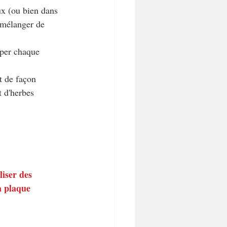
eux (ou bien dans 
 mélanger de 
uper chaque 
t de façon 
 d'herbes 
iser des 
a plaque 