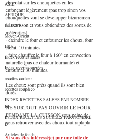
chocolat sur les chouquettes en les 
ASIE
enfonçant légèrement (pas trop sinon vos 
AFRIQUE
chouquettes vont se développer bizarremen 
à la cuisson et vous obtiendrez des sortes de 
EUROPE
météorites).
Moyen-Orient
- éteindre le four et enfourner les choux, four 
USA
éteint, 10 minutes.
- faire chauffer le four à 160° en convection 
Index recettes salées
naturelle (pas de chaleur tournante) et 
Index recettes sucrées
enfourner 30 minutes.
recettes cookeo
Les choux sont prêts quand ils sont bien 
recettes soup&co
dorés.
INDEX RECETTES SALEES PAR NOMBRE
DE
NE SURTOUT PAS OUVRIR LE FOUR 
PENDANT LA CUISSON sous peine de 
INDEX RECETTES SUCREES PAR NOMBRE
vous retrouver avec des choux tout raplapla.
D
Articles de fonds
Si vous êtes intéressé(e) par une toile de 