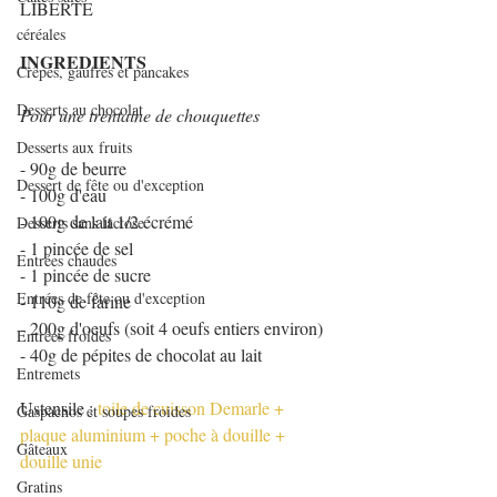
LIBERTE 
céréales
INGREDIENTS
Crêpes, gaufres et pancakes
Desserts au chocolat
Pour une trentaine de chouquettes
Desserts aux fruits
- 90g de beurre 
Dessert de fête ou d'exception
- 100g d'eau
- 100g de lait 1/2 écrémé
Desserts sans lactose
- 1 pincée de sel
Entrées chaudes
- 1 pincée de sucre
Entrées de fête ou d'exception
- 110g de farine
- 200g d'oeufs (soit 4 oeufs entiers environ)
Entrées froides
- 40g de pépites de chocolat au lait
Entremets
Ustensile : 
toile de cuisson Demarle
 + 
Gaspachos et soupes froides
plaque aluminium
 + 
poche à douille
 + 
Gâteaux
douille unie
Gratins