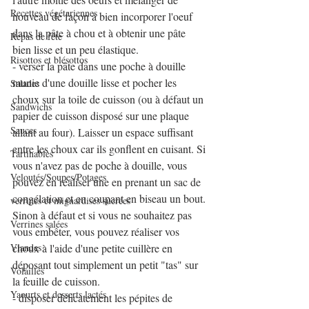
Recettes végétariennes
nouveau de façon à bien incorporer l'oeuf 
dans la pâte à chou et à obtenir une pâte 
Repas de fête
bien lisse et un peu élastique.
Risottos et blésottos
- verser la pâte dans une poche à douille 
munie d'une douille lisse et pocher les 
Salades
choux sur la toile de cuisson (ou à défaut un 
Sandwichs
papier de cuisson disposé sur une plaque 
Sauces
allant au four). Laisser un espace suffisant 
entre les choux car ils gonflent en cuisant. Si 
Tartinables
vous n'avez pas de poche à douille, vous 
Veloutés/Soupes/Potages
pouvez en réaliser une en prenant un sac de 
congélation et en coupant en biseau un bout. 
verrines et mignardises sucrées
Sinon à défaut et si vous ne souhaitez pas 
Verrines salées
vous embêter, vous pouvez réaliser vos 
Viandes
choux à l'aide d'une petite cuillère en 
déposant tout simplement un petit "tas" sur 
Volailles
la feuille de cuisson.
Yaourts et desserts lactés
- disposer délicatement les pépites de 