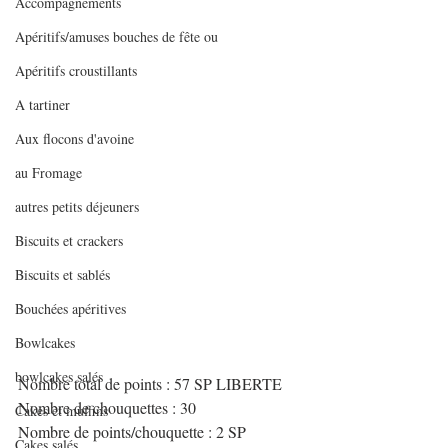
Accompagnements
Apéritifs/amuses bouches de fête ou
Apéritifs croustillants
A tartiner
Aux flocons d'avoine
au Fromage
autres petits déjeuners
Biscuits et crackers
Biscuits et sablés
Bouchées apéritives
Bowlcakes
bowlcakes salés
Nombre total de points : 57 SP LIBERTE
Nombre de chouquettes : 30
Cakes et muffins
Nombre de points/chouquette : 2 SP 
Cakes salés