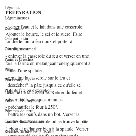
Légumes
PREPARATION
Légumineuses
- verser l'eau et le lait dans une casserole. 
Les "minis"
Ajouter le beurre, le sel et le sucre. Faire 
One pot pasta
fondre le tout à feu doux et porter à 
ébullition. 
Overnight oatmeal
- enlever la casserole du feu et verser en une 
Pains et brioches
fois la farine en mélangeant énergiquement à 
Pâtes
l'aide d'une spatule.
- remettre la casserole sur le feu et 
Plats complets
"dessécher" la pâte jusqu'à ce qu'elle se 
Plats de fête ou d'exception
détache de la casserole. Retirer du feu et 
laisser tiédir quelques minutes.
Poissons et crustacés
- préchauffer le four à 250°.
Pommes de terre
- battre les oeufs dans un bol. Verser la 
Quiches et tartes salées
moitié dans la casserole où se trouve la pâte 
à chou et mélanger bien à la spatule. Verser 
Recettes de base en pâtisserie
l'autre moitié des oeufs et mélanger de 