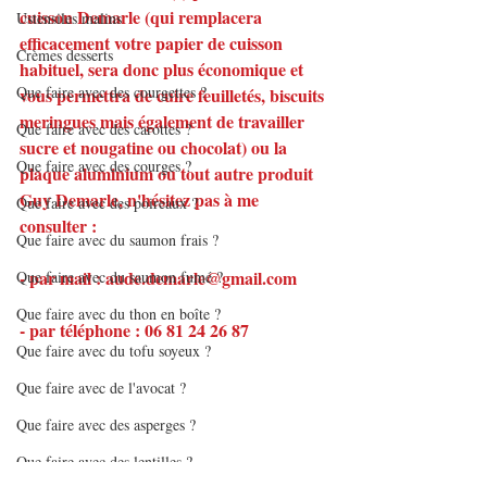
cuisson Demarle (qui remplacera 
Ustensiles malins
efficacement votre papier de cuisson 
Crèmes desserts
habituel, sera donc plus économique et 
Que faire avec des courgettes ?
vous permettra de cuire feuilletés, biscuits 
meringues mais également de travailler 
Que faire avec des carottes ?
sucre et nougatine ou chocolat) ou la 
Que faire avec des courges ?
plaque aluminium ou tout autre produit 
Guy Demarle, n'hésitez pas à me 
Que faire avec des poireaux ?
consulter :
Que faire avec du saumon frais ?
- par mail : aude.demarle@gmail.com
Que faire avec du saumon fumé ?
Que faire avec du thon en boîte ?
- par téléphone : 06 81 24 26 87
Que faire avec du tofu soyeux ?
Que faire avec de l'avocat ?
Que faire avec des asperges ?
Que faire avec des lentilles ?