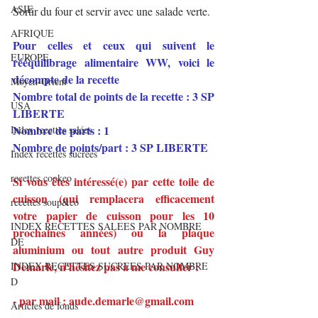
ASIE
Sortir du four et servir avec une salade verte.
AFRIQUE
Pour celles et ceux qui suivent le 
EUROPE
rééquilibrage alimentaire WW, voici le 
décompte de la recette
Moyen-Orient
Nombre total de points de la recette : 3 SP 
USA
LIBERTE
Nombre de parts : 1
Index recettes salées
Nombre de points/part : 3 SP LIBERTE
Index recettes sucrées
recettes cookeo
Si vous êtes intéressé(e) par cette toile de 
cuisson (qui remplacera efficacement 
recettes soup&co
votre papier de cuisson pour les 10 
INDEX RECETTES SALEES PAR NOMBRE
prochaines années) ou la plaque 
DE
aluminium ou tout autre produit Guy 
Demarle, n'hésitez pas à me consulter :
INDEX RECETTES SUCREES PAR NOMBRE
D
- par mail : aude.demarle@gmail.com
Articles de fonds