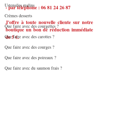
Ustensiles malins
- par téléphone : 06 81 24 26 87
Crèmes desserts
J'offre à toute nouvelle cliente sur notre 
Que faire avec des courgettes ?
boutique un bon de réduction immédiate 
de 5 €.
Que faire avec des carottes ?
Que faire avec des courges ?
Que faire avec des poireaux ?
Que faire avec du saumon frais ?
Que faire avec du saumon fumé ?
Que faire avec du thon en boîte ?
Que faire avec du tofu soyeux ?
Que faire avec de l'avocat ?
Que faire avec des asperges ?
Croustillant de saumon aux poireaux
Que faire avec des lentilles ?