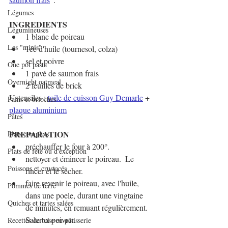
Légumes
INGREDIENTS
Légumineuses
1 blanc de poireau
Les "minis"
1cc d'huile (tournesol, colza)
sel et poivre
One pot pasta
1 pavé de saumon frais
Overnight oatmeal
2 feuilles de brick
Ustensiles : 
toile de cuisson Guy Demarle
 + 
Pains et brioches
plaque aluminium
Pâtes
PREPARATION
Plats complets
préchauffer le four à 200°.
Plats de fête ou d'exception
nettoyer et émincer le poireau.  Le 
Poissons et crustacés
rincer et le sécher.
faire revenir le poireau, avec l'huile, 
Pommes de terre
dans une poele, durant une vingtaine 
Quiches et tartes salées
de minutes, en remuant régulièrement. 
Saler et poivrer. 
Recettes de base en pâtisserie