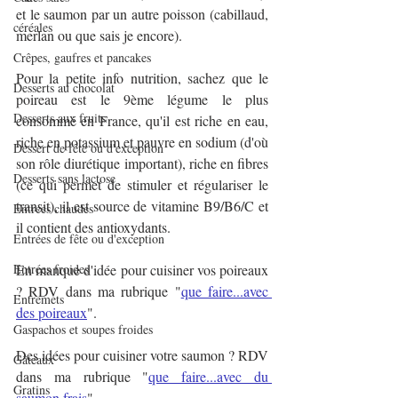
et le saumon par un autre poisson (cabillaud, 
céréales
merlan ou que sais je encore).
Crêpes, gaufres et pancakes
Pour la petite info nutrition, sachez que le 
Desserts au chocolat
poireau est le 9ème légume le plus 
Desserts aux fruits
consommé en France, qu'il est riche en eau, 
riche en potassium et pauvre en sodium (d'où 
Dessert de fête ou d'exception
son rôle diurétique important), riche en fibres 
Desserts sans lactose
(ce qui permet de stimuler et régulariser le 
transit), il est source de vitamine B9/B6/C et 
Entrées chaudes
il contient des antioxydants.
Entrées de fête ou d'exception
Entrées froides
En manque d'idée pour cuisiner vos poireaux 
? RDV dans ma rubrique "
que faire...avec 
Entremets
des poireaux
".
Gaspachos et soupes froides
Des idées pour cuisiner votre saumon ? RDV 
Gâteaux
dans ma rubrique "
que faire...avec du 
Gratins
saumon frais
".