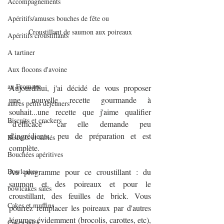
Accompagnements
Apéritifs/amuses bouches de fête ou
Croustillant de saumon aux poireaux
Apéritifs croustillants
A tartiner
Aux flocons d'avoine
au Fromage
Aujourd'hui, j'ai décidé de vous proposer 
une nouvelle recette gourmande à 
autres petits déjeuners
souhait...une recette que j'aime qualifier 
Biscuits et crackers
"d'efficace" car elle demande peu 
d'ingrédients, peu de préparation et est 
Biscuits et sablés
complète.
Bouchées apéritives
Bowlcakes
Au programme pour ce croustillant : du 
saumon et des poireaux et pour le 
bowlcakes salés
croustillant, des feuilles de brick. Vous 
Cakes et muffins
pourrez remplacer les poireaux par d'autres 
légumes évidemment (brocolis, carottes, etc), 
Cakes salés