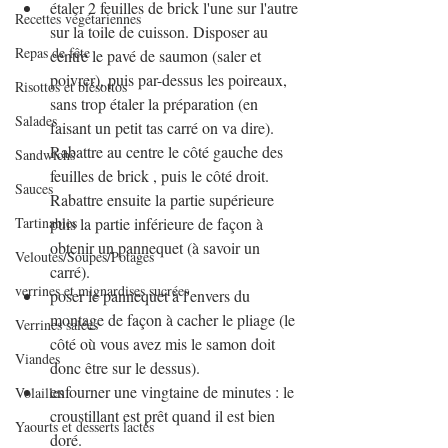
étaler 2 feuilles de brick l'une sur l'autre 
Recettes végétariennes
sur la toile de cuisson. Disposer au 
Repas de fête
centre le pavé de saumon (saler et 
poivrer), puis par-dessus les poireaux, 
Risottos et blésottos
sans trop étaler la préparation (en 
Salades
faisant un petit tas carré on va dire). 
Rabattre au centre le côté gauche des 
Sandwichs
feuilles de brick , puis le côté droit. 
Sauces
Rabattre ensuite la partie supérieure 
Tartinables
puis la partie inférieure de façon à 
obtenir un pannequet (à savoir un 
Veloutés/Soupes/Potages
carré).
verrines et mignardises sucrées
poser le pannequet à l'envers du 
montage de façon à cacher le pliage (le 
Verrines salées
côté où vous avez mis le samon doit 
Viandes
donc être sur le dessus).
enfourner une vingtaine de minutes : le 
Volailles
croustillant est prêt quand il est bien 
Yaourts et desserts lactés
doré.