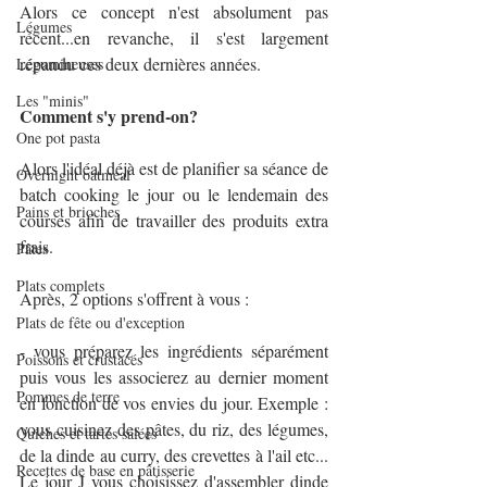
Alors ce concept n'est absolument pas 
Légumes
récent...en revanche, il s'est largement 
répandu ces deux dernières années.
Légumineuses
Les "minis"
Comment s'y prend-on?
One pot pasta
Alors l'idéal déjà est de planifier sa séance de 
Overnight oatmeal
batch cooking le jour ou le lendemain des 
Pains et brioches
courses afin de travailler des produits extra 
frais.
Pâtes
Plats complets
Après, 2 options s'offrent à vous :
Plats de fête ou d'exception
- vous préparez les ingrédients séparément 
Poissons et crustacés
puis vous les associerez au dernier moment 
Pommes de terre
en fonction de vos envies du jour. Exemple : 
vous cuisinez des pâtes, du riz, des légumes, 
Quiches et tartes salées
de la dinde au curry, des crevettes à l'ail etc... 
Recettes de base en pâtisserie
Le jour J vous choisissez d'assembler dinde 