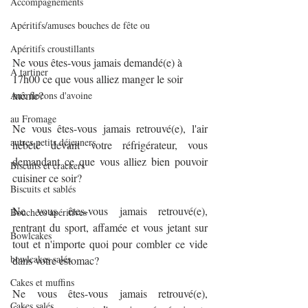
Accompagnements
Apéritifs/amuses bouches de fête ou
Apéritifs croustillants
Ne vous êtes-vous jamais demandé(e) à 
A tartiner
17h00 ce que vous alliez manger le soir 
même?
Aux flocons d'avoine
au Fromage
Ne vous êtes-vous jamais retrouvé(e), l'air 
autres petits déjeuners
hébété devant votre réfrigérateur, vous 
demandant ce que vous alliez bien pouvoir 
Biscuits et crackers
cuisiner ce soir?
Biscuits et sablés
Ne vous êtes-vous jamais retrouvé(e), 
Bouchées apéritives
rentrant du sport, affamée et vous jetant sur 
Bowlcakes
tout et n'importe quoi pour combler ce vide 
bowlcakes salés
dans votre estomac?
Cakes et muffins
Ne vous êtes-vous jamais retrouvé(e), 
Cakes salés