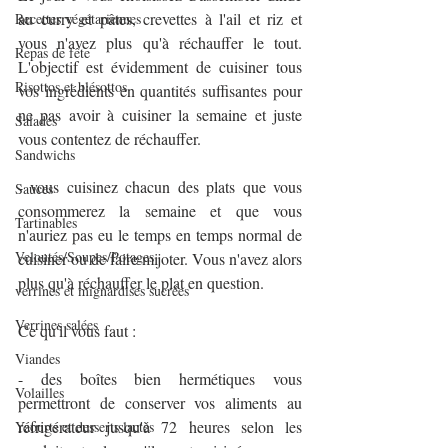
au curry et pâtes, crevettes à l'ail et riz et 
Recettes végétariennes
vous n'avez plus qu'à réchauffer le tout. 
Repas de fête
L'objectif est évidemment de cuisiner tous 
Risottos et blésottos
vos ingrédients en quantités suffisantes pour 
ne pas avoir à cuisiner la semaine et juste 
Salades
vous contentez de réchauffer.
Sandwichs
- vous cuisinez chacun des plats que vous 
Sauces
consommerez la semaine et que vous 
Tartinables
n'auriez pas eu le temps en temps normal de 
Veloutés/Soupes/Potages
cuisiner ou de faire mijoter. Vous n'avez alors 
plus qu'à réchauffer le plat en question.
verrines et mignardises sucrées
Verrines salées
Ce qu'il vous faut :
Viandes
- des boîtes bien hermétiques vous 
Volailles
permettront de conserver vos aliments au 
réfrigérateur jusqu'à 72 heures selon les 
Yaourts et desserts lactés