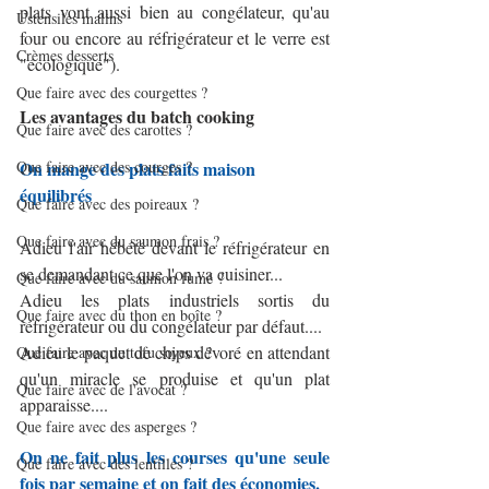
plats vont aussi bien au congélateur, qu'au 
Ustensiles malins
four ou encore au réfrigérateur et le verre est 
Crèmes desserts
"écologique").
Que faire avec des courgettes ?
Les avantages du batch cooking
Que faire avec des carottes ?
Que faire avec des courges ?
On mange des plats faits maison 
équilibrés
Que faire avec des poireaux ?
Que faire avec du saumon frais ?
Adieu l'air hébété devant le réfrigérateur en 
se demandant ce que l'on va cuisiner...
Que faire avec du saumon fumé ?
Adieu les plats industriels sortis du 
Que faire avec du thon en boîte ?
réfrigérateur ou du congélateur par défaut....
Adieu le paquet de chips dévoré en attendant 
Que faire avec du tofu soyeux ?
qu'un miracle se produise et qu'un plat 
Que faire avec de l'avocat ?
apparaisse....
Que faire avec des asperges ?
On ne fait plus les courses qu'une seule 
Que faire avec des lentilles ?
fois par semaine et on fait des économies.