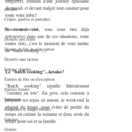
fatigué(e), rentrant d'une journée épuisante 
de travail, et devant malgré tout cuisiner pour 
céréales
toute votre tribu?
Crêpes, gaufres et pancakes
Si comme moi, vous vous êtes déjà 
Desserts au chocolat
retrouvé(e) dans une de ces situations, voire 
Desserts aux fruits
toutes (lol)...c'est le moment de vous mettre 
Dessert de fête ou d'exception
au "batch cooking"....
Desserts sans lactose
Entrées chaudes
Le "batch cooking"...kesako?
Entrées de fête ou d'exception
"Batch cooking" signifie littéralement 
Entrées froides
"cuisiner en lots". En gros, cela consiste à 
Entremets
préparer ses repas en amont, le week-end la 
plupart du temps, pour éviter de perdre du 
Gaspachos et soupes froides
temps en cuisine la semaine et donc avoir du 
Gâteaux
temps pour soi et sa famille.
Gratins