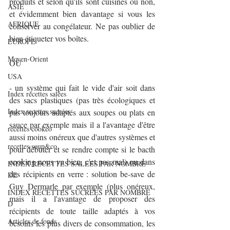
produits et selon qu'ils sont cuisinés ou non, 
ASIE
et évidemment bien davantage si vous les 
AFRIQUE
conserver au congélateur. Ne pas oublier de 
bien étiqueter vos boîtes.
EUROPE
Moyen-Orient
OU
USA
- un système qui fait le vide d'air soit dans 
Index recettes salées
des sacs plastiques (pas très écologiques et 
Index recettes sucrées
pas toujours adaptés aux soupes ou plats en 
sauce par exemple mais il a l'avantage d'être 
recettes cookeo
aussi moins onéreux que d'autres systèmes et 
recettes soup&co
pour débuter et se rendre compte si le bacth 
cooking nous va bien, c'et pas mal) ou dans 
INDEX RECETTES SALEES PAR NOMBRE
des récipients en verre : solution be-save de 
DE
Guy Dermarle par exemple (plus onéreux, 
INDEX RECETTES SUCREES PAR NOMBRE
mais il a l'avantage de proposer des 
D
récipients de toute taille adaptés à vos 
Articles de fonds
besoins les plus divers de consommation, les 