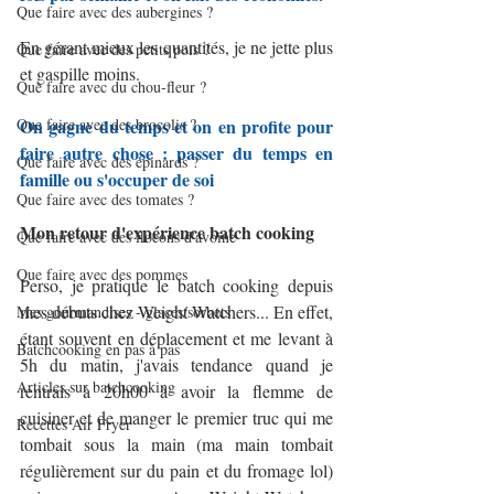
Que faire avec des aubergines ?
En gérant mieux les quantités, je ne jette plus 
Que faire avec des petits pois ?
et gaspille moins.
Que faire avec du chou-fleur ?
Que faire avec des brocolis ?
On gagne du temps et on en profite pour 
faire autre chose : passer du temps en 
Que faire avec des épinards ?
famille ou s'occuper de soi
Que faire avec des tomates ?
Mon retour d'expérience batch cooking
Que faire avec des flocons d'avoine
Que faire avec des pommes
Perso, je pratique le batch cooking depuis 
mes débuts chez Weight Watchers... En effet, 
Mes gourmandises - glaces/sorbets
étant souvent en déplacement et me levant à 
Batchcooking en pas à pas
5h du matin, j'avais tendance quand je 
Articles sur batchcooking
rentrais à 20h00 à avoir la flemme de 
cuisiner et de manger le premier truc qui me 
Recettes Air Fryer
tombait sous la main (ma main tombait 
régulièrement sur du pain et du fromage lol) 