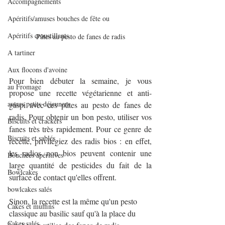
Accompagnements
Apéritifs/amuses bouches de fête ou
Apéritifs croustillants
Pâtes au pesto de fanes de radis
A tartiner
Aux flocons d'avoine
Pour bien débuter la semaine, je vous 
au Fromage
propose une recette végétarienne et anti-
autres petits déjeuners
gaspi avec ces pâtes au pesto de fanes de 
radis. Pour obtenir un bon pesto, utiliser vos 
Biscuits et crackers
fanes très très rapidement. Pour ce genre de 
Biscuits et sablés
recette, privilégiez des radis bios : en effet, 
les radios non bios peuvent contenir une 
Bouchées apéritives
large quantité de pesticides du fait de la 
Bowlcakes
surface de contact qu'elles offrent.
bowlcakes salés
Sinon, la recette est la même qu'un pesto 
Cakes et muffins
classique au basilic sauf qu'à la place du 
Cakes salés