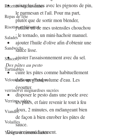
mixer les fanes avec les pignons de pin, 
Recettes végétariennes
le parmesan et l'ail. Pour ma part, 
Repas de fête
plutôt que de sortir mon blender, 
Risottos et blésottos
j'utilise un de mes ustensiles chouchou 
: le tornado, un mini-hachoir manuel.
Salades
ajouter l'huile d'olive afin d'obtenir une 
Sandwichs
sauce lisse.
ajuster l'assaisonnement avec du sel.
Sauces
Des pâtes au pesto 
Tartinables
cuire les pâtes comme habituellement 
dans un grand volume d'eau. Les 
Veloutés/Soupes/Potages
égoutter.
verrines et mignardises sucrées
disposer le pesto dans une poele avec 
Verrines salées
les pâtes, et faire revenir le tout à feu 
doux, 2 minutes, en mélangeant bien 
Viandes
de façon à bien enrober les pâtes de 
Volailles
sauce.
 Déguster immédiatement.
Yaourts et desserts lactés