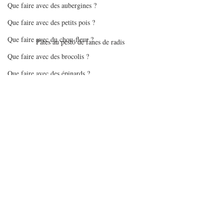
Que faire avec des aubergines ?
Que faire avec des petits pois ?
Que faire avec du chou-fleur ?
Pâtes au pesto de fanes de radis
Que faire avec des brocolis ?
Que faire avec des épinards ?
Que faire avec des tomates ?
Que faire avec des flocons d'avoine
Que faire avec des pommes
Mes gourmandises - glaces/sorbets
Batchcooking en pas à pas
Articles sur batchcooking
Pâtes au pesto de fanes de radis
Recettes Air Fryer