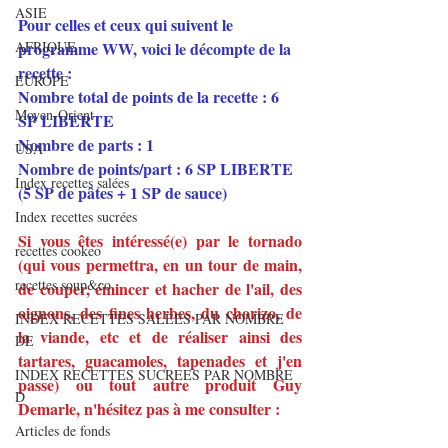
ASIE
Pour celles et ceux qui suivent le 
AFRIQUE
programme WW, voici le décompte de la 
recette :
EUROPE
Nombre total de points de la recette : 6 
Moyen-Orient
SP LIBERTE
Nombre de parts : 1
USA
Nombre de points/part : 6 SP LIBERTE 
Index recettes salées
(5 SP de pâtes + 1 SP de sauce)
Index recettes sucrées
Si vous êtes intéressé(e) par le tornado 
recettes cookeo
(qui vous permettra, en un tour de main, 
recettes soup&co
de couper, émincer et hacher de l'ail, des 
oignons, des fines herbes, du chorizo, de 
INDEX RECETTES SALEES PAR NOMBRE
la viande, etc et de réaliser ainsi des 
DE
tartares, guacamoles, tapenades et j'en 
INDEX RECETTES SUCREES PAR NOMBRE
passe) ou tout autre produit Guy 
D
Demarle, n'hésitez pas à me consulter :
Articles de fonds