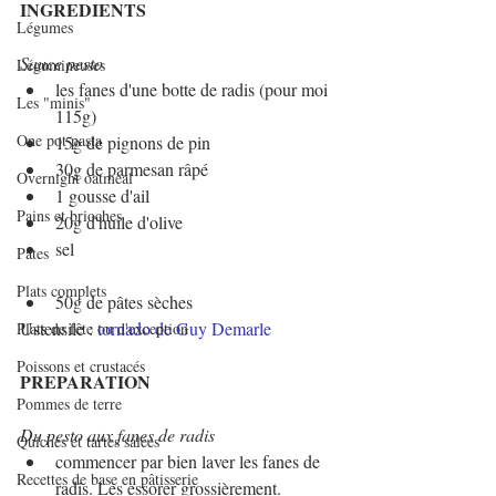
INGREDIENTS
Légumes
Sauce pesto
Légumineuses
les fanes d'une botte de radis (pour moi 
Les "minis"
115g)
One pot pasta
15g de pignons de pin
30g de parmesan râpé
Overnight oatmeal
1 gousse d'ail
Pains et brioches
20g d'huile d'olive
sel
Pâtes
Plats complets
50g de pâtes sèches
Ustensile : 
tornado de Guy Demarle
Plats de fête ou d'exception
Poissons et crustacés
PREPARATION
Pommes de terre
Du pesto aux fanes de radis
Quiches et tartes salées
commencer par bien laver les fanes de 
Recettes de base en pâtisserie
radis. Les essorer grossièrement.