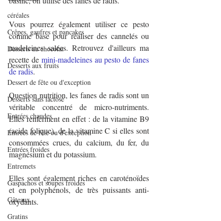
basilic, on utilise des fanes de radis.
céréales
Vous pourrez également utiliser ce pesto 
Crêpes, gaufres et pancakes
comme base pour réaliser des cannelés ou 
madeleines salées. Retrouvez d'ailleurs ma 
Desserts au chocolat
recette de 
mini-madeleines au pesto de fanes 
Desserts aux fruits
de radis
.
Dessert de fête ou d'exception
Question nutrition, les fanes de radis sont un 
Desserts sans lactose
véritable concentré de micro-nutriments. 
Entrées chaudes
Elles renferment en effet : de la vitamine B9 
(acide folique), de la vitamine C si elles sont 
Entrées de fête ou d'exception
consommées crues, du calcium, du fer, du 
Entrées froides
magnésium et du potassium.
Entremets
Elles sont également riches en caroténoïdes 
Gaspachos et soupes froides
et en polyphénols, de très puissants anti-
Gâteaux
oxydants.
Gratins