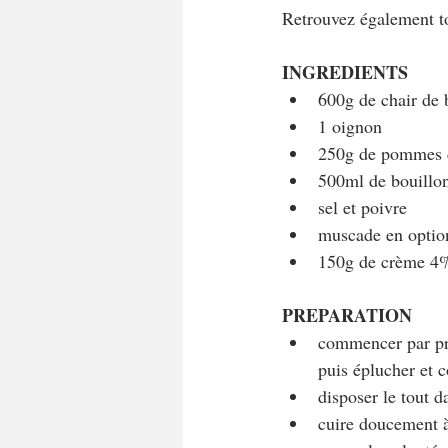
Retrouvez également to
INGREDIENTS
600g de chair de 
1 oignon
250g de pommes d
500ml de bouillon
sel et poivre
muscade en optio
150g de crème 4
PREPARATION
commencer par pré
puis éplucher et 
disposer le tout d
cuire doucement à