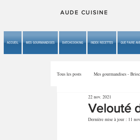
AUDE CUISINE
ACCUEIL
MES GOURMANDISES
BATCHCOOKING
INDEX RECETTES
QUE FAIRE AVE
Tous les posts
Mes gourmandises - Brioc
22 nov. 2021
Mes gourmandises - les gâteaux du b
Velouté 
Dernière mise à jour :
11 nov
Mes gourmandises - plaisirs d'enfan