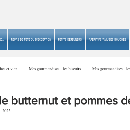
C...
REPAS DE FETE OU D'EXCEPTION
PETITS DEJEUNERS
APERITIFS/AMUSES BOUCHES
hes et vien
Mes gourmandises - les biscuits
Mes gourmandises - le
Mes gourmandises - made in USA
Mes gourmandises - Noël
de butternut et pommes de
. 2023
Accompagnements
Apéritifs/amuses bouches de fête ou
Apéritif