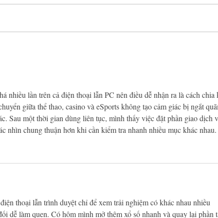
Mini-muffins
potiron/chorizo/comté
há nhiều lần trên cả điện thoại lẫn PC nên điều dễ nhận ra là cách chia
 chuyển giữa thể thao, casino và eSports không tạo cảm giác bị ngắt quã
c. Sau một thời gian dùng liên tục, mình thấy việc đặt phần giao dịch v
 tác nhìn chung thuận hơn khi cần kiểm tra nhanh nhiều mục khác nhau.
 điện thoại lẫn trình duyệt chỉ để xem trải nghiệm có khác nhau nhiều 
 đối dễ làm quen. Có hôm mình mở thêm xổ số nhanh và quay lại phần t