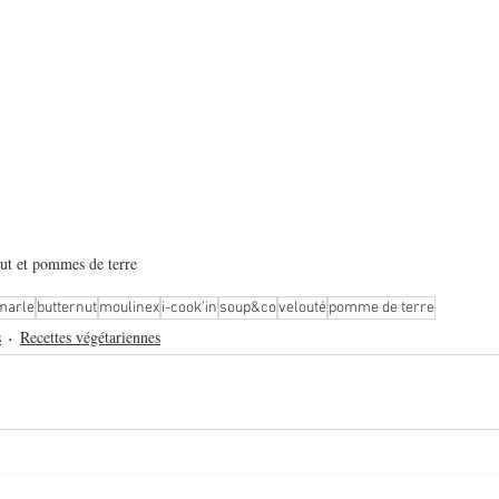
nut et pommes de terre
marle
butternut
moulinex
i-cook'in
soup&co
velouté
pomme de terre
s
Recettes végétariennes