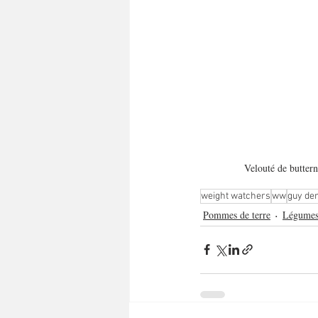
Velouté de butter
weight watchers
ww
guy de
Pommes de terre
Légume