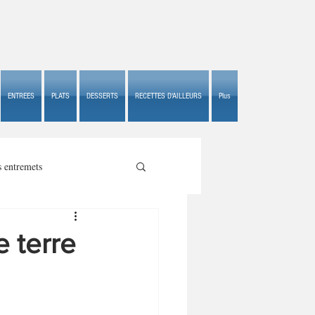
ENTREES
PLATS
DESSERTS
RECETTES D'AILLEURS
Plus
s entremets
 terre
s croustillants