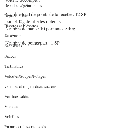
Recettes végétariennes
Nombre total de points de la recette : 12 SP 
Repas de fête
pour 400g de rillettes obtenus
Risottos et blésottos
Nombre de parts : 10 portions de 40g 
chacune
Salades
Nombre de points/part : 1 SP
Sandwichs
Sauces
Tartinables
Veloutés/Soupes/Potages
verrines et mignardises sucrées
Verrines salées
Viandes
Volailles
Yaourts et desserts lactés