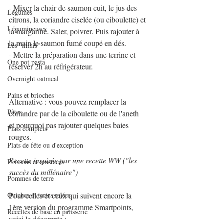
- Mixer la chair de saumon cuit, le jus des 
Légumes
citrons, la coriandre ciselée (ou ciboulette) et 
Légumineuses
la margarine. Saler, poivrer. Puis rajouter à 
la main le saumon fumé coupé en dés.
Les "minis"
- Mettre la préparation dans une terrine et 
One pot pasta
réserver 2h au réfrigérateur.
Overnight oatmeal
Pains et brioches
Alternative : vous pouvez remplacer la 
Pâtes
coriandre par de la ciboulette ou de l'aneth 
et pourquoi pas rajouter quelques baies 
Plats complets
rouges.
Plats de fête ou d'exception
Recette inspirée par une recette WW ("les 
Poissons et crustacés
succès du millénaire")
Pommes de terre
Quiches et tartes salées
Pour celles et ceux qui suivent encore la 
1ère version du programme Smartpoints, 
Recettes de base en pâtisserie
voici le décompte :