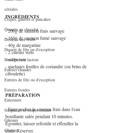
céréales
INGRÉDIENTS
Crêpes, gaufres et pancakes
Desserts au chocolat
- 200g de saumon frais sauvage
- 160g de saumon fumé sauvage
Desserts aux fruits
- 40g de margarine
Dessert de fête ou d'exception
- 2 citrons verts
- sel/poivre
Desserts sans lactose
- quelques feuilles de coriandre (ou brins de 
Entrées chaudes
ciboulette)
Entrées de fête ou d'exception
Entrées froides
PRÉPARATION
Entremets
- Faire pocher le saumon frais dans l'eau 
Gaspachos et soupes froides
bouillante salée pendant 10 minutes. 
Gâteaux
Égoutter, laisser refroidir et effeuiller la 
Gratins
chair. Réserver.