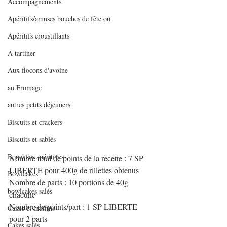
Accompagnements
Apéritifs/amuses bouches de fête ou
Apéritifs croustillants
A tartiner
Aux flocons d'avoine
au Fromage
autres petits déjeuners
Biscuits et crackers
Biscuits et sablés
Bouchées apéritives
Nombre total de points de la recette : 7 SP 
LIBERTE pour 400g de rillettes obtenus
Bowlcakes
Nombre de parts : 10 portions de 40g 
bowlcakes salés
chacune
Nombre de points/part : 1 SP LIBERTE 
Cakes et muffins
pour 2 parts
Cakes salés