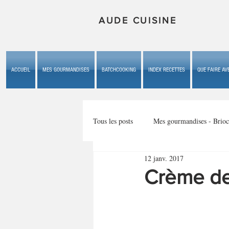
AUDE CUISINE
ACCUEIL
MES GOURMANDISES
BATCHCOOKING
INDEX RECETTES
QUE FAIRE AVE
Tous les posts
Mes gourmandises - Brioc
12 janv. 2017
Mes gourmandises - les gâteaux du b
Crème de 
Mes gourmandises - plaisirs d'enfan