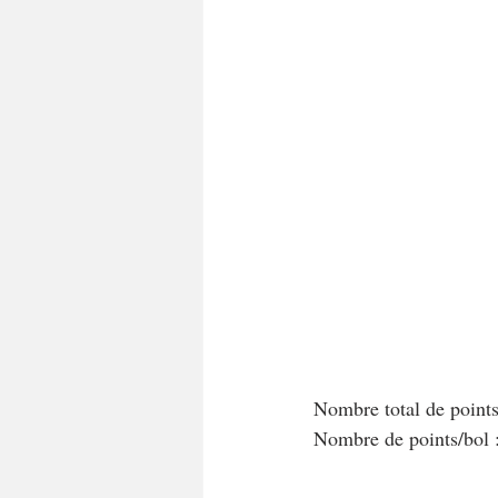
A tartiner
Aux flocons d'avoine
Bouchées apéritives
Bowlcakes
Crêpes, gaufres et pancakes
Desse
Entrées chaudes
Entrées de fête 
Nombre total de point
Nombre de points/bol