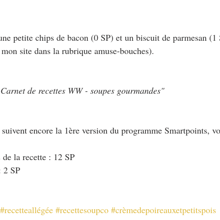
une petite chips de bacon (0 SP) et un biscuit de parmesan (1
ur mon site dans la rubrique amuse-bouches).
 Carnet de recettes WW - soupes gourmandes"
i suivent encore la 1ère version du programme Smartpoints, vo
 de la recette : 12 SP
: 2 SP
#recetteallégée
#recettesoupco
#crèmedepoireauxetpetitspois