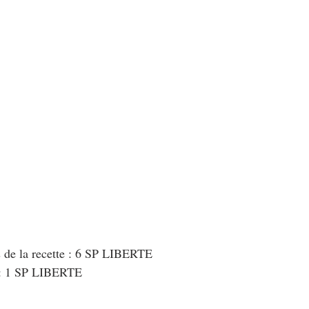
au Fromage
autres petits déjeuners
Biscuits et crackers
bowlcakes salés
Cakes et muffins
Cakes salés
céréales
rts au chocolat
Desserts aux fruits
Dessert de fête ou d'exception
ou d'exception
Entrées froides
s de la recette : 6 SP LIBERTE
 : 1 SP LIBERTE