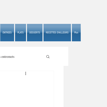
ENTREES
PLATS
DESSERTS
RECETTES D'AILLEURS
Plus
s entremets
s croustillants