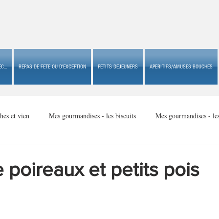
C...
REPAS DE FETE OU D'EXCEPTION
PETITS DEJEUNERS
APERITIFS/AMUSES BOUCHES
hes et vien
Mes gourmandises - les biscuits
Mes gourmandises - le
Mes gourmandises - made in USA
Mes gourmandises - Noël
poireaux et petits pois
Accompagnements
Apéritifs/amuses bouches de fête ou
Apéritif