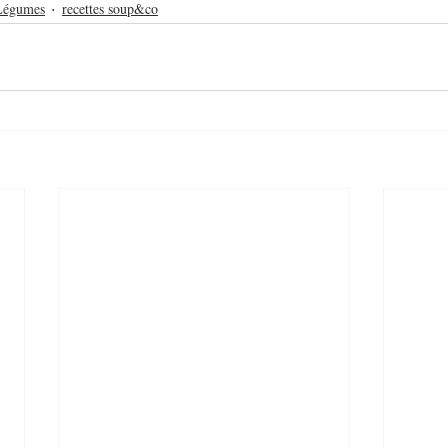
Légumes
recettes soup&co