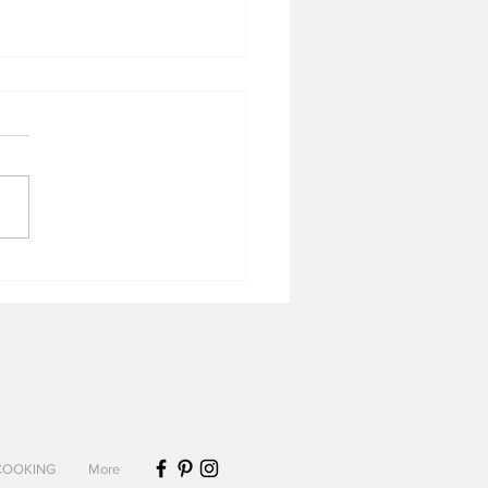
n de chou-fleur aux oeufs
COOKING
More