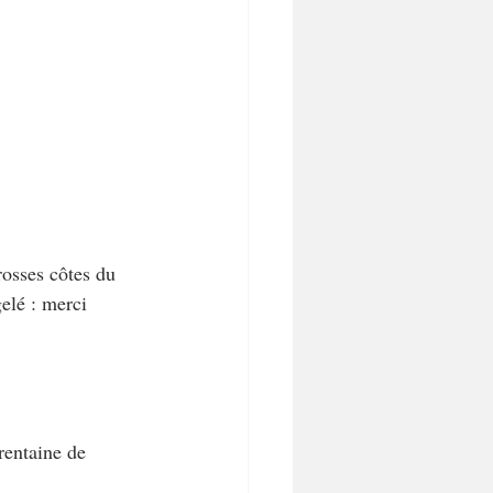
rosses côtes du 
elé : merci 
rentaine de 