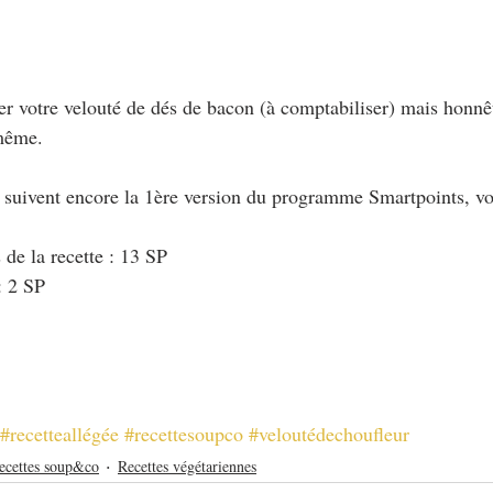
r votre velouté de dés de bacon (à comptabiliser) mais honnê
-même.
i suivent encore la 1ère version du programme Smartpoints, vo
 de la recette : 13 SP
: 2 SP
#recetteallégée
#recettesoupco
#veloutédechoufleur
ecettes soup&co
Recettes végétariennes