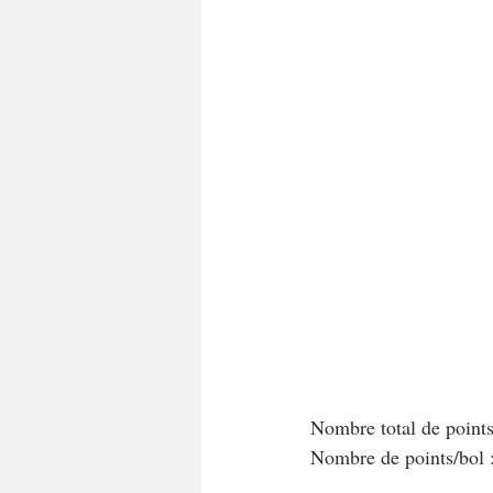
A tartiner
Aux flocons d'avoine
Bouchées apéritives
Bowlcakes
Crêpes, gaufres et pancakes
Desse
Entrées chaudes
Entrées de fête 
Nombre total de point
Nombre de points/bol