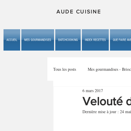
AUDE CUISINE
ACCUEIL
MES GOURMANDISES
BATCHCOOKING
INDEX RECETTES
QUE FAIRE AVE
Tous les posts
Mes gourmandises - Brioc
6 mars 2017
Mes gourmandises - les gâteaux du b
Velouté d
Dernière mise à jour :
24 ma
Mes gourmandises - plaisirs d'enfan