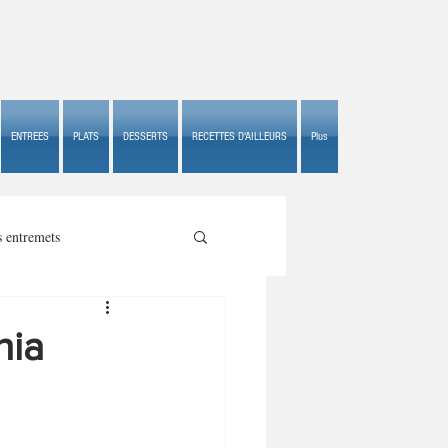
ENTREES
PLATS
DESSERTS
RECETTES D'AILLEURS
Plus
s entremets
hia
s croustillants