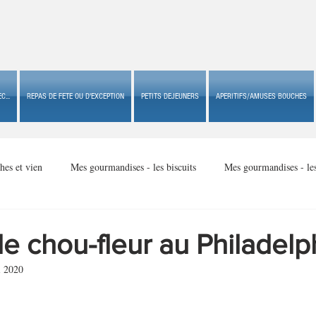
C...
REPAS DE FETE OU D'EXCEPTION
PETITS DEJEUNERS
APERITIFS/AMUSES BOUCHES
hes et vien
Mes gourmandises - les biscuits
Mes gourmandises - le
Mes gourmandises - made in USA
Mes gourmandises - Noël
e chou-fleur au Philadelp
i 2020
Accompagnements
Apéritifs/amuses bouches de fête ou
Apéritif