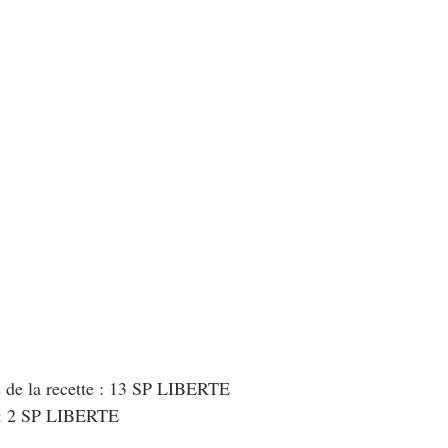
au Fromage
autres petits déjeuners
Biscuits et crackers
bowlcakes salés
Cakes et muffins
Cakes salés
céréales
rts au chocolat
Desserts aux fruits
Dessert de fête ou d'exception
ou d'exception
Entrées froides
s de la recette : 13 SP LIBERTE
 : 2 SP LIBERTE