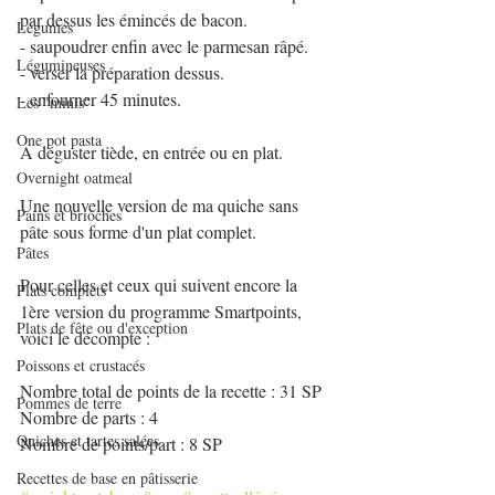
par dessus les émincés de bacon.
Légumes
- saupoudrer enfin avec le parmesan râpé.
Légumineuses
- verser la préparation dessus.
- enfourner 45 minutes. 
Les "minis"
One pot pasta
A déguster tiède, en entrée ou en plat.
Overnight oatmeal
Une nouvelle version de ma quiche sans 
Pains et brioches
pâte sous forme d'un plat complet.
Pâtes
Pour celles et ceux qui suivent encore la 
Plats complets
1ère version du programme Smartpoints, 
Plats de fête ou d'exception
voici le décompte :
Poissons et crustacés
Nombre total de points de la recette : 31 SP
Pommes de terre
Nombre de parts : 4
Quiches et tartes salées
Nombre de points/part : 8 SP
Recettes de base en pâtisserie