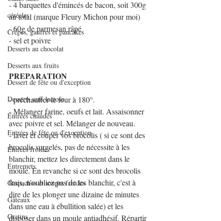
- 4 barquettes d'émincés de bacon, soit 300g 
céréales
au total (marque Fleury Michon pour moi)
- 60g de parmesan râpé
Crêpes, gaufres et pancakes
- sel et poivre
Desserts au chocolat
Desserts aux fruits
PREPARATION
Dessert de fête ou d'exception
Desserts sans lactose
- préchauffer le four à 180°.
- Mélanger farine, oeufs et lait. Assaisonner 
Entrées chaudes
avec poivre et sel. Mélanger de nouveau.
Entrées de fête ou d'exception
- laver et couper vos brocolis ( si ce sont des 
brocolis surgelés, pas de nécessite à les 
Entrées froides
blanchir, mettez les directement dans le 
Entremets
moule. En revanche si ce sont des brocolis 
frais, n'oubliez pas de les blanchir, c'est à 
Gaspachos et soupes froides
dire de les plonger une dizaine de minutes 
Gâteaux
dans une eau à ébullition salée) et les 
Gratins
disposer dans un moule antiadhésif. Répartir 