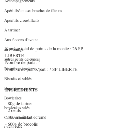
Accompagnements
Apéritifs/amuses bouches de fête ou
Apéritifs croustillants
A tartiner
Aux flocons d'avoine
Nombre total de points de la recette : 26 SP 
au Fromage
LIBERTE
autres petits déjeuners
Nombre de parts : 4
Biscuits et crackers
Nombre de points/part : 7 SP LIBERTE
Biscuits et sablés
Bouchées apéritives
INGREDIENTS 
Bowlcakes
- 80g de farine
bowlcakes salés
- 2 oeufs 
- 400 ml de lait écrémé 
Cakes et muffins
- 600g de brocolis
Cakes salés