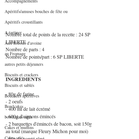
Accompagnements
Apéritifs/amuses bouches de fête ou
Apéritifs croustillants
A tartiner
Nombre total de points de la recette : 24 SP 
LIBERTE
Aux flocons d'avoine
Nombre de parts : 4
au Fromage
Nombre de points/part : 6 SP LIBERTE
autres petits déjeuners
Biscuits et crackers
INGREDIENTS 
Biscuits et sablés
- 80g de farine
Bouchées apéritives
- 2 oeufs 
Bowlcakes
- 400 ml de lait écrémé 
- 600g d'oignons émincés 
bowlcakes salés
- 2 barquettes d'émincés de bacon, soit 150g 
Cakes et muffins
au total (marque Fleury Michon pour moi)
Cakes salés
- 60g de comté râpé