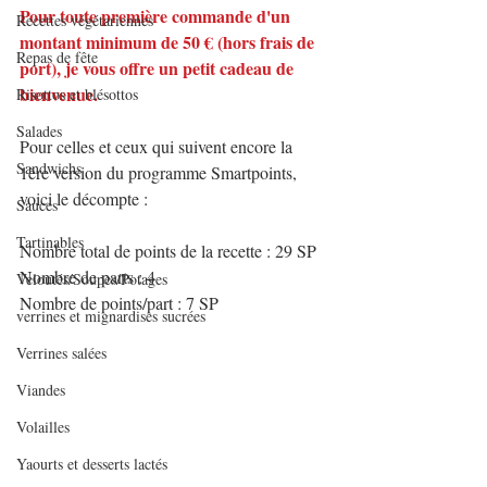
Pour toute première commande d'un 
Recettes végétariennes
montant minimum de 50 € (hors frais de 
Repas de fête
port), je vous offre un petit cadeau de 
bienvenue.
Risottos et blésottos
Salades
Pour celles et ceux qui suivent encore la 
Sandwichs
1ère version du programme Smartpoints, 
voici le décompte :
Sauces
Tartinables
Nombre total de points de la recette : 29 SP
Nombre de parts : 4
Veloutés/Soupes/Potages
Nombre de points/part : 7 SP
verrines et mignardises sucrées
Verrines salées
Viandes
Volailles
Yaourts et desserts lactés