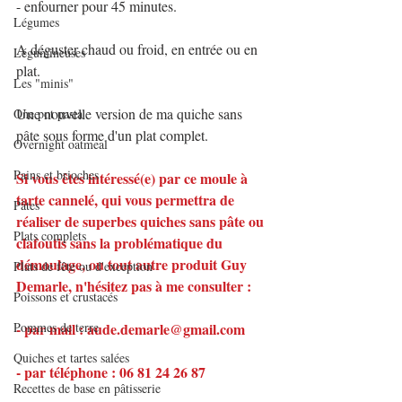
- enfourner pour 45 minutes.
Légumes
A déguster chaud ou froid, en entrée ou en 
Légumineuses
plat.
Les "minis"
Une nouvelle version de ma quiche sans 
One pot pasta
pâte sous forme d'un plat complet.
Overnight oatmeal
Pains et brioches
Si vous êtes intéressé(e) par ce moule à 
tarte cannelé, qui vous permettra de 
Pâtes
réaliser de superbes quiches sans pâte ou 
Plats complets
clafoutis sans la problématique du 
démoulage, ou tout autre produit Guy 
Plats de fête ou d'exception
Demarle, n'hésitez pas à me consulter :
Poissons et crustacés
Pommes de terre
- par mail : aude.demarle@gmail.com
Quiches et tartes salées
- par téléphone : 06 81 24 26 87
Recettes de base en pâtisserie