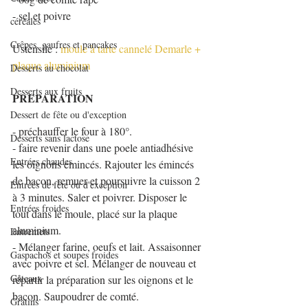
- sel et poivre
céréales
Crêpes, gaufres et pancakes
Ustensile : 
moule à tarte cannelé Demarle
 + 
plaque aluminium
Desserts au chocolat
Desserts aux fruits
PREPARATION
Dessert de fête ou d'exception
- préchauffer le four à 180°.
Desserts sans lactose
- faire revenir dans une poele antiadhésive 
Entrées chaudes
les oignons émincés. Rajouter les émincés 
de bacon, remuer et poursuivre la cuisson 2 
Entrées de fête ou d'exception
à 3 minutes. Saler et poivrer. Disposer le 
Entrées froides
tout dans le moule, placé sur la plaque 
aluminium.
Entremets
- Mélanger farine, oeufs et lait. Assaisonner 
Gaspachos et soupes froides
avec poivre et sel. Mélanger de nouveau et 
Gâteaux
répartir la préparation sur les oignons et le 
bacon. Saupoudrer de comté.
Gratins