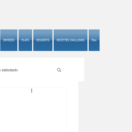
ENTREES
PLATS
DESSERTS
RECETTES D'AILLEURS
Plus
s entremets
s croustillants