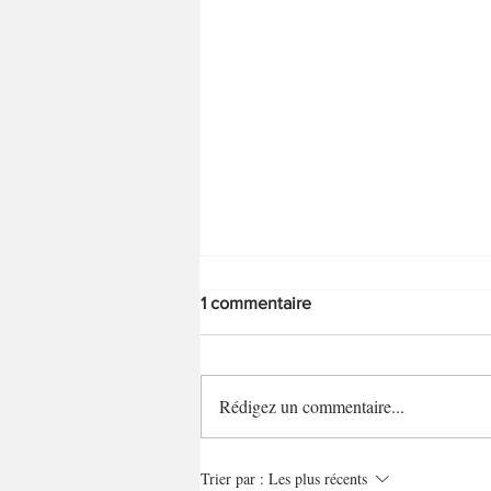
1 commentaire
Savarins hot dog
Rédigez un commentaire...
Trier par :
Les plus récents