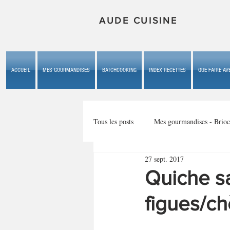
AUDE CUISINE
ACCUEIL
MES GOURMANDISES
BATCHCOOKING
INDEX RECETTES
QUE FAIRE AVE
Tous les posts
Mes gourmandises - Brioc
27 sept. 2017
Mes gourmandises - les gâteaux du b
Quiche s
figues/c
Mes gourmandises - plaisirs d'enfan