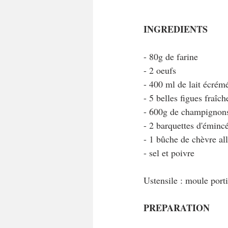
INGREDIENTS 
- 80g de farine
- 2 oeufs 
- 400 ml de lait écrém
- 5 belles figues fraîch
- 600g de champignons 
- 2 barquettes d'éminc
- 1 bûche de chèvre a
- sel et poivre
Ustensile : moule po
PREPARATION