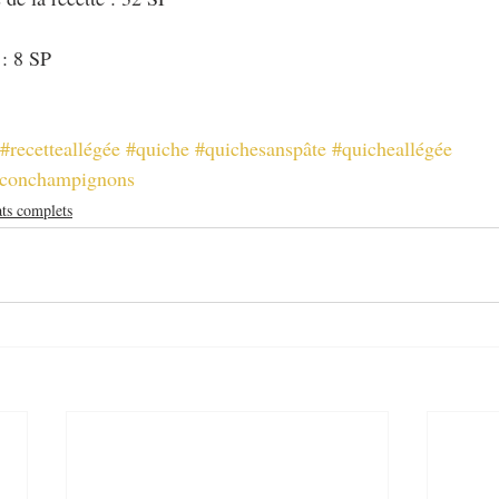
 : 8 SP
#recetteallégée
#quiche
#quichesanspâte
#quicheallégée
aconchampignons
ats complets