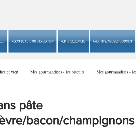
C...
REPAS DE FETE OU D'EXCEPTION
PETITS DEJEUNERS
APERITIFS/AMUSES BOUCHES
hes et vien
Mes gourmandises - les biscuits
Mes gourmandises - le
Mes gourmandises - made in USA
Mes gourmandises - Noël
ans pâte
hèvre/bacon/champignons
Accompagnements
Apéritifs/amuses bouches de fête ou
Apéritif