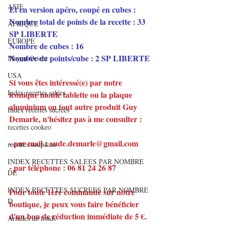
ASIE
Et en version apéro, coupé en cubes :
Nombre total de points de la recette : 33 
AFRIQUE
SP LIBERTE
EUROPE
Nombre de cubes : 16
Nombre de points/cube : 2 SP LIBERTE
Moyen-Orient
USA
Si vous êtes intéressé(e) par notre 
Index recettes salées
iconique moule tablette ou la plaque 
aluminium ou tout autre produit Guy 
Index recettes sucrées
Demarle, n'hésitez pas à me consulter :
recettes cookeo
- par mail : aude.demarle@gmail.com
recettes soup&co
INDEX RECETTES SALEES PAR NOMBRE
- par téléphone : 06 81 24 26 87
DE
INDEX RECETTES SUCREES PAR NOMBRE
Pour toute 1ère commande sur notre 
D
boutique, je peux vous faire bénéficier 
d'un bon de réduction immédiate de 5 €.
Articles de fonds