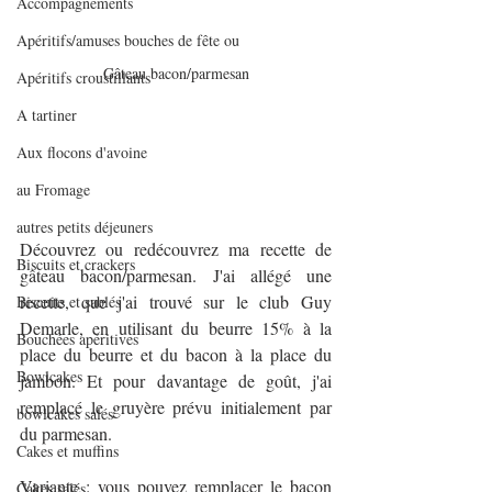
Accompagnements
Apéritifs/amuses bouches de fête ou
Gâteau bacon/parmesan
Apéritifs croustillants
A tartiner
Aux flocons d'avoine
au Fromage
autres petits déjeuners
Découvrez ou redécouvrez ma recette de 
Biscuits et crackers
gâteau bacon/parmesan. J'ai allégé une 
recette, que j'ai trouvé sur le club Guy 
Biscuits et sablés
Demarle, en utilisant du beurre 15% à la 
Bouchées apéritives
place du beurre et du bacon à la place du 
Bowlcakes
jambon. Et pour davantage de goût, j'ai 
remplacé le gruyère prévu initialement par 
bowlcakes salés
du parmesan.
Cakes et muffins
Variante : vous pouvez remplacer le bacon 
Cakes salés