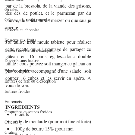
par de la bresaola, de la viande des grisons, 
céréales
des dés de poulet, et le parmesan par du 
Crêpes, gaufres et pancakes
chèvre, de la feta ou du merzer ou que sais-je 
encore.
Desserts au chocolat
Desserts aux fruits
J'ai utilisé mon moule tablette pour réaliser 
cette recette qui a l'avantage de partager ce 
Dessert de fête ou d'exception
gâteau en 16 parts égales...donc double 
Desserts sans lactose
utilité : cous pouvez soit manger ce gâteau en 
plat complet, accompagné d'une salade, soit 
Entrées chaudes
couper 16 cubes et les servir en apéro. A 
Entrées de fête ou d'exception
vous de voir. 
Entrées froides
Entremets
INGREDIENTS
Gaspachos et soupes froides
6 oeufs
60g de moutarde (pour moi fine et forte)
Gâteaux
100g de beurre 15% (pour moi 
Gratins