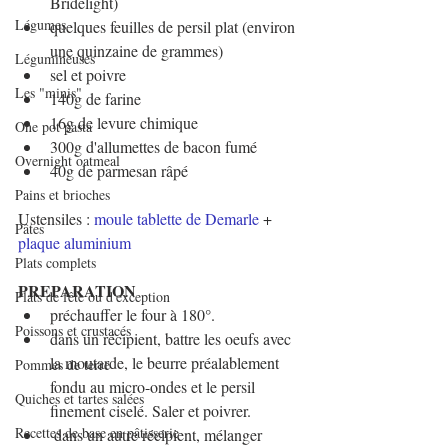
Bridelight)
Légumes
quelques feuilles de persil plat (environ 
une quinzaine de grammes)
Légumineuses
sel et poivre
Les "minis"
140g de farine
16g de levure chimique
One pot pasta
300g d'allumettes de bacon fumé 
Overnight oatmeal
40g de parmesan râpé
Pains et brioches
Ustensiles : 
moule tablette de Demarle
 + 
Pâtes
plaque aluminium
Plats complets
PREPARATION
Plats de fête ou d'exception
préchauffer le four à 180°.
Poissons et crustacés
dans un récipient, battre les oeufs avec 
la moutarde, le beurre préalablement 
Pommes de terre
fondu au micro-ondes et le persil 
Quiches et tartes salées
finement ciselé. Saler et poivrer.
Recettes de base en pâtisserie
 dans un autre récipient, mélanger 