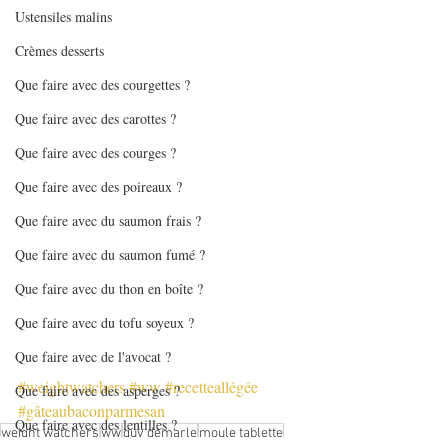
Ustensiles malins
Crèmes desserts
Que faire avec des courgettes ?
Que faire avec des carottes ?
Que faire avec des courges ?
Que faire avec des poireaux ?
Que faire avec du saumon frais ?
Que faire avec du saumon fumé ?
Que faire avec du thon en boîte ?
Que faire avec du tofu soyeux ?
Que faire avec de l'avocat ?
#weightwatchers
#ww
#recetteallégée
Que faire avec des asperges ?
#gâteaubaconparmesan
Que faire avec des lentilles ?
weight watchers
ww
guy demarle
moule tablette