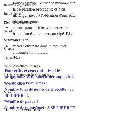
farine et levure. Verser ce mélange sur 
Recettes végétariennes
la préparation précédente et bien 
Repas de fête
mélanger jusqu'à l'obtention d'une pâte 
bien homogène.
Risottos et blésottos
ajouter pour finir les allumettes de 
Salades
bacon fumé et le parmesan râpé. Bien 
mélanger.
Sandwichs
verser votre pâte dans le moule et 
Sauces
enfourner 35 minutes.
Tartinables
Veloutés/Soupes/Potages
Pour celles et ceux qui suivent le 
verrines et mignardises sucrées
programme WW, voici le décompte de la 
recette en version repas :
Verrines salées
Nombre total de points de la recette : 33 
Viandes
SP LIBERTE
Nombre de part : 4
Volailles
Nombre de points/part : 8 SP LIBERTE
Yaourts et desserts lactés