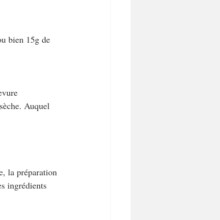
ou bien 15g de 
evure 
 sèche. Auquel 
e, la préparation 
s ingrédients 