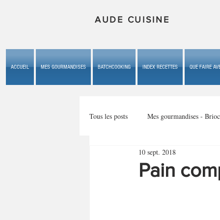
AUDE CUISINE
ACCUEIL
MES GOURMANDISES
BATCHCOOKING
INDEX RECETTES
QUE FAIRE AVE
Tous les posts
Mes gourmandises - Brioc
10 sept. 2018
Mes gourmandises - les gâteaux du b
Pain com
Mes gourmandises - plaisirs d'enfan