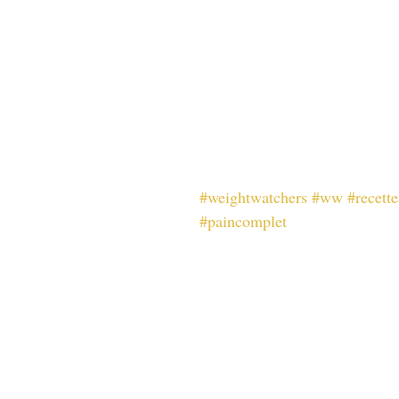
#weightwatchers
#ww
#recette
#paincomplet