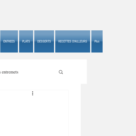
ENTREES
PLATS
DESSERTS
RECETTES D'AILLEURS
Plus
s entremets
s croustillants