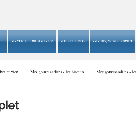
C...
REPAS DE FETE OU D'EXCEPTION
PETITS DEJEUNERS
APERITIFS/AMUSES BOUCHES
hes et vien
Mes gourmandises - les biscuits
Mes gourmandises - le
Mes gourmandises - made in USA
Mes gourmandises - Noël
plet
Accompagnements
Apéritifs/amuses bouches de fête ou
Apéritif