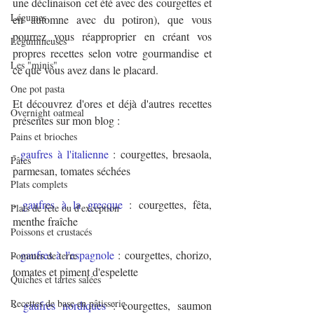
une déclinaison cet été avec des courgettes et 
Légumes
en automne avec du potiron), que vous 
pourrez vous réapproprier en créant vos 
Légumineuses
propres recettes selon votre gourmandise et 
Les "minis"
ce que vous avez dans le placard.
One pot pasta
Et découvrez d'ores et déjà d'autres recettes 
Overnight oatmeal
présentes sur mon blog :
Pains et brioches
- 
gaufres à l'italienne
 : courgettes, bresaola, 
Pâtes
parmesan, tomates séchées
Plats complets
- 
gaufres à la grecque
 : courgettes, fêta, 
Plats de fête ou d'exception
menthe fraîche
Poissons et crustacés
- 
gaufres à l'espagnole
 : courgettes, chorizo, 
Pommes de terre
tomates et piment d'espelette
Quiches et tartes salées
Recettes de base en pâtisserie
- 
gaufres nordiques
 : courgettes, saumon 