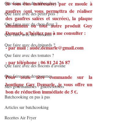
Si vous êtes intéressé(e) par ce moule à 
Que faire avec des aubergines ?
gaufres (qui vous permettra de réaliser 
Que faire avec des petits pois ?
des gaufres salées et sucrées), la plaque 
Que faire avec du chou-fleur ?
aluminium ou tout autre produit Guy 
Demarle, n'hésitez pas à me consulter :
Que faire avec des brocolis ?
Que faire avec des épinards ?
- par mail : aude.demarle@gmail.com
Que faire avec des tomates ?
- par téléphone : 06 81 24 26 87
Que faire avec des flocons d'avoine
Que faire avec des pommes
Pour toute 1ère commande sur la 
boutique Guy Demarle, je vous offre un 
Mes gourmandises - glaces/sorbets
bon de réduction immédiate de 5 €.
Batchcooking en pas à pas
Articles sur batchcooking
Recettes Air Fryer