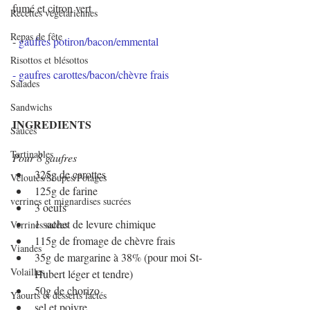
fumé et citron vert
Recettes végétariennes
Repas de fête
- 
gaufres potiron/bacon/emmental
Risottos et blésottos
- 
gaufres carottes/bacon/chèvre frais
Salades
Sandwichs
INGREDIENTS
Sauces
Tartinables
Pour 8 gaufres
325g de carottes
Veloutés/Soupes/Potages
125g de farine
verrines et mignardises sucrées
3 oeufs
1 sachet de levure chimique
Verrines salées
115g de fromage de chèvre frais
Viandes
35g de margarine à 38% (pour moi St-
Volailles
Hubert léger et tendre)
50g de chorizo
Yaourts et desserts lactés
sel et poivre