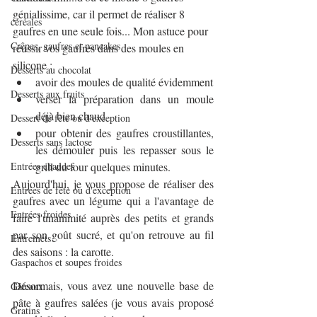
génialissime, car il permet de réaliser 8 
céréales
gaufres en une seule fois... Mon astuce pour 
Crêpes, gaufres et pancakes
réussir vos gaufres dans des moules en 
silicone :
Desserts au chocolat
avoir des moules de qualité évidemment
Desserts aux fruits
verser la préparation dans un moule 
déjà bien chaud
Dessert de fête ou d'exception
pour obtenir des gaufres croustillantes, 
Desserts sans lactose
les démouler puis les repasser sous le 
Entrées chaudes
grill du four quelques minutes.
Aujourd'hui, je vous propose de réaliser des 
Entrées de fête ou d'exception
gaufres avec un légume qui a l'avantage de 
Entrées froides
faire l'unanimité auprès des petits et grands 
par son goût sucré, et qu'on retrouve au fil 
Entremets
des saisons : la carotte.
Gaspachos et soupes froides
Désormais, vous avez une nouvelle base de 
Gâteaux
pâte à gaufres salées (je vous avais proposé 
Gratins