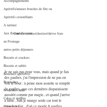
Accompagnements
Apéritifs/amuses bouches de fête ou
Apéritifs croustillants
A tartiner
Aux flocons d'avoine
Gaufres carottes/chorizo/chèvre frais
au Fromage
autres petits déjeuners
Biscuits et crackers
Biscuits et sablés
Je ne sais pas pour vous, mais quand je fais 
Bouchées apéritives
des gaufres, j'ai l'impression de ne pas en 
Bowlcakes
voir le bout : à peine mon assiette se remplit 
de gaufres, que ces dernières disparaissent 
bowlcakes salés
aussitôt comme par magie...et quand j'arrive 
Cakes et muffins
à table...bah je mange seule car tout le 
monde a fini...d'où ce moule 8 gaufres 
Cakes salés