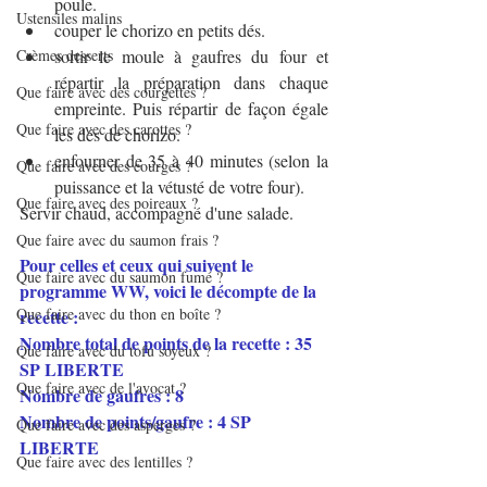
poule. 
Ustensiles malins
couper le chorizo en petits dés.
Crèmes desserts
sortir le moule à gaufres du four et 
répartir la préparation dans chaque 
Que faire avec des courgettes ?
empreinte. Puis répartir de façon égale 
Que faire avec des carottes ?
les dés de chorizo.
enfourner de 35 à 40 minutes (selon la 
Que faire avec des courges ?
puissance et la vétusté de votre four).
Que faire avec des poireaux ?
Servir chaud, accompagné d'une salade. 
Que faire avec du saumon frais ?
Pour celles et ceux qui suivent le 
Que faire avec du saumon fumé ?
programme WW, voici le décompte de la 
Que faire avec du thon en boîte ?
recette :
Nombre total de points de la recette : 35 
Que faire avec du tofu soyeux ?
SP LIBERTE
Que faire avec de l'avocat ?
Nombre de gaufres : 8
Nombre de points/gaufre : 4 SP 
Que faire avec des asperges ?
LIBERTE
Que faire avec des lentilles ?