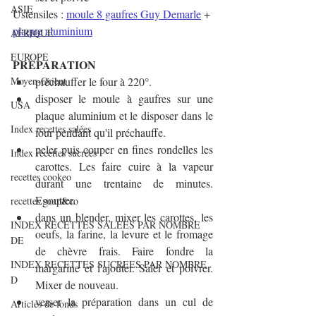
ASIE
Ustensiles : 
moule 8 gaufres Guy Demarle
 + 
plaque aluminium
AFRIQUE
EUROPE
PREPARATION
Moyen-Orient
préchauffer le four à 220°. 
disposer le moule à gaufres sur une 
USA
plaque aluminium et le disposer dans le 
Index recettes salées
four pendant qu'il préchauffe.
peler puis couper en fines rondelles les 
Index recettes sucrées
carottes. Les faire cuire à la vapeur 
recettes cookeo
durant une trentaine de minutes. 
Egoutter.
recettes soup&co
dans un blender, mixer les carottes, les 
INDEX RECETTES SALEES PAR NOMBRE
oeufs, la farine, la levure et le fromage 
DE
de chèvre frais. Faire fondre la 
INDEX RECETTES SUCREES PAR NOMBRE
margarine et l'ajouter. Saler et poivrer. 
D
Mixer de nouveau.
verser la préparation dans un cul de 
Articles de fonds