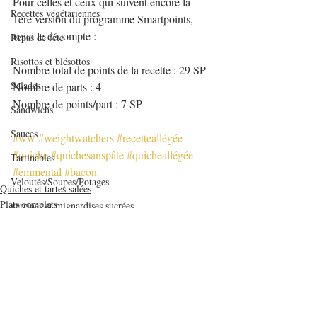
Pour celles et ceux qui suivent encore la 
Recettes végétariennes
1ère version du programme Smartpoints, 
voici le décompte :
Repas de fête
Risottos et blésottos
Nombre total de points de la recette : 29 SP
Salades
Nombre de parts : 4
Nombre de points/part : 7 SP
Sandwichs
Sauces
#ww
#weightwatchers
#recetteallégée
#quiche
#quichesanspâte
#quicheallégée
Tartinables
#emmental
#bacon
Veloutés/Soupes/Potages
Quiches et tartes salées
Plats complets
verrines et mignardises sucrées
Verrines salées
Viandes
Volailles
Yaourts et desserts lactés
Voir tout