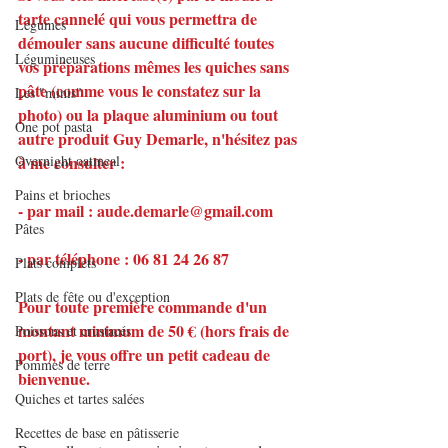
tarte cannelé qui vous permettra de 
Légumes
démouler sans aucune difficulté toutes 
Légumineuses
vos préparations mêmes les quiches sans 
pâte (comme vous le constatez sur la 
Les "minis"
photo) ou la plaque aluminium ou tout 
One pot pasta
autre produit Guy Demarle, n'hésitez pas 
à me consulter :
Overnight oatmeal
Pains et brioches
- par mail : aude.demarle@gmail.com
Pâtes
- par téléphone : 06 81 24 26 87
Plats complets
Plats de fête ou d'exception
Pour toute première commande d'un 
montant minimum de 50 € (hors frais de 
Poissons et crustacés
port), je vous offre un petit cadeau de 
Pommes de terre
bienvenue.
Quiches et tartes salées
Recettes de base en pâtisserie