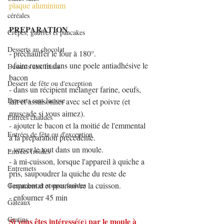
plaque aluminium
céréales
PREPARATION
Crêpes, gaufres et pancakes
Desserts au chocolat
- préchauffer le four à 180°.
- faire revenir dans une poele antiadhésive le 
Desserts aux fruits
bacon
Dessert de fête ou d'exception
- dans un récipient mélanger farine, oeufs, 
Desserts sans lactose
lait et assaisonner avec sel et poivre (et 
muscade si vous aimez).
Entrées chaudes
- ajouter le bacon et la moitié de l'emmental 
Entrées de fête ou d'exception
à la préparation précédente.
- verser le tout dans un moule. 
Entrées froides
- à mi-cuisson, lorsque l'appareil à quiche a 
Entremets
pris, saupoudrer la quiche du reste de 
l'emmental et poursuivre la cuisson.
Gaspachos et soupes froides
- enfourner 45 min
Gâteaux
Gratins
Si vous êtes intéressé(e) par le moule à 