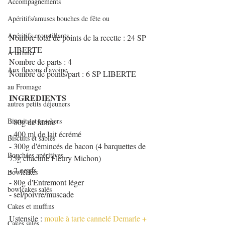
Accompagnements
Apéritifs/amuses bouches de fête ou
Apéritifs croustillants
Nombre total de points de la recette : 24 SP 
LIBERTE
A tartiner
Nombre de parts : 4
Aux flocons d'avoine
Nombre de points/part : 6 SP LIBERTE
au Fromage
INGREDIENTS
autres petits déjeuners
Biscuits et crackers
- 80g de farine
- 400 ml de lait écrémé
Biscuits et sablés
- 300g d'émincés de bacon (4 barquettes de 
Bouchées apéritives
75g chacune Fleury Michon)
- 2 oeufs
Bowlcakes
- 80g d'Entremont léger
bowlcakes salés
- sel/poivre/muscade
Cakes et muffins
Ustensile : 
moule à tarte cannelé Demarle
 + 
Cakes salés