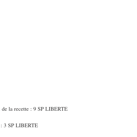
au Fromage
autres petits déjeuners
Biscuits et crackers
bowlcakes salés
Cakes et muffins
Cakes salés
céréales
rts au chocolat
Desserts aux fruits
Dessert de fête ou d'exception
ou d'exception
Entrées froides
s de la recette : 9 SP LIBERTE
t : 3 SP LIBERTE