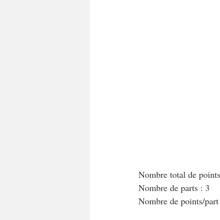
A tartiner
Aux flocons d'avoine
Bouchées apéritives
Bowlcakes
Crêpes, gaufres et pancakes
Desse
Entrées chaudes
Entrées de fête 
Nombre total de point
Nombre de parts : 3
Nombre de points/par