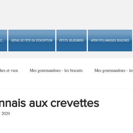
C...
REPAS DE FETE OU D'EXCEPTION
PETITS DEJEUNERS
APERITIFS/AMUSES BOUCHES
hes et vien
Mes gourmandises - les biscuits
Mes gourmandises - le
Mes gourmandises - made in USA
Mes gourmandises - Noël
nnais aux crevettes
i 2020
Accompagnements
Apéritifs/amuses bouches de fête ou
Apéritif