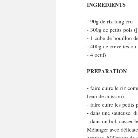
INGREDIENTS 
- 90g de riz long cru 
- 300g de petits pois (j
- 1 cube de bouillon d
- 400g de crevettes ou
- 4 oeufs
PREPARATION
- faire cuire le riz c
l'eau de cuisson).
- faire cuire les petit
- dans une sauteuse, dis
- dans un bol, casser le
Mélanger avec délicates
gambas. Mélanger de n