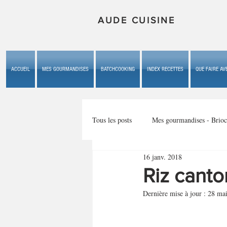
AUDE CUISINE
ACCUEIL
MES GOURMANDISES
BATCHCOOKING
INDEX RECETTES
QUE FAIRE AVE
Tous les posts
Mes gourmandises - Brioc
16 janv. 2018
Mes gourmandises - les gâteaux du b
Riz canto
Dernière mise à jour :
28 ma
Mes gourmandises - plaisirs d'enfan