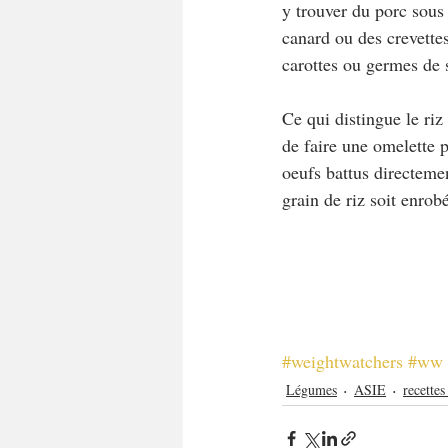
y trouver du porc sous 
canard ou des crevette
carottes ou germes de 
Ce qui distingue le riz 
de faire une omelette p
oeufs battus directemen
grain de riz soit enrob
#weightwatchers
#ww
Légumes
ASIE
recette