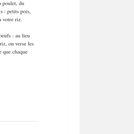
u poulet, du 
: petits pois, 
 votre riz.
oeufs : au lieu 
iz, on verse les 
ce que chaque 