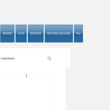
ENTREES
PLATS
DESSERTS
RECETTES D'AILLEURS
Plus
s entremets
s croustillants