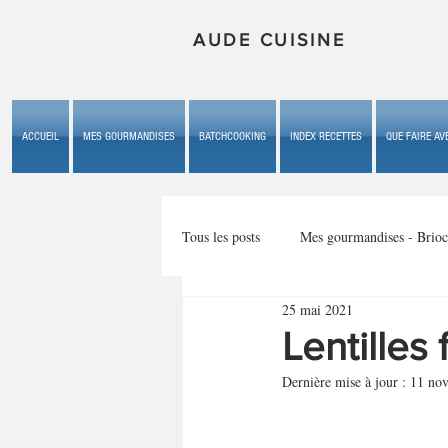
AUDE CUISINE
ACCUEIL
MES GOURMANDISES
BATCHCOOKING
INDEX RECETTES
QUE FAIRE AVE
Tous les posts
Mes gourmandises - Brioc
25 mai 2021
Mes gourmandises - les gâteaux du b
Lentilles
Dernière mise à jour :
11 nov
Mes gourmandises - plaisirs d'enfan