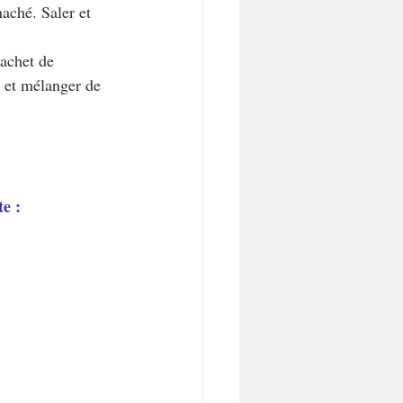
haché. Saler et 
sachet de 
 et mélanger de 
e :