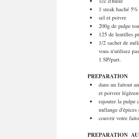
1cc d'huile
1 steak haché 5
sel et poivre
200g de pulpe to
125 de lentilles p
1/2 sachet de mél
vous n'utilisez p
1 SP/part.
PREPARATION 
dans un faitout an
et poivrer légèrem
rajouter la pulpe 
mélange d'épices
couvrir votre fait
PREPARATION  A