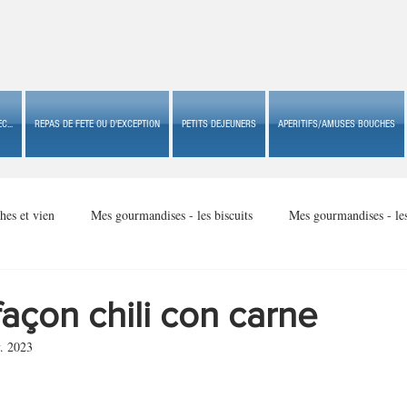
C...
REPAS DE FETE OU D'EXCEPTION
PETITS DEJEUNERS
APERITIFS/AMUSES BOUCHES
hes et vien
Mes gourmandises - les biscuits
Mes gourmandises - le
Mes gourmandises - made in USA
Mes gourmandises - Noël
 façon chili con carne
. 2023
Accompagnements
Apéritifs/amuses bouches de fête ou
Apéritif