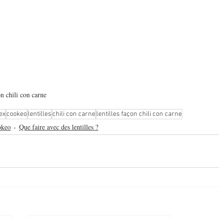
on chili con carne
ex
cookeo
lentilles
chili con carne
lentilles façon chili con carne
okeo
Que faire avec des lentilles ?