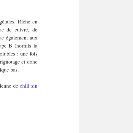
gétales. Riche en 
e de cuivre, de 
ue également aux 
upe B (hormis la 
lubles : une fois 
rignotage et donc 
ique bas.
rienne de 
chili sin 