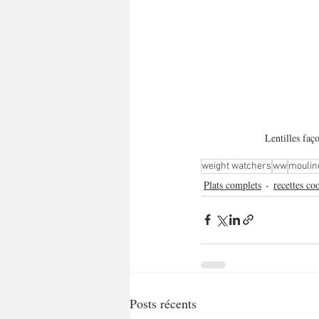
Lentilles faç
weight watchers
ww
moulin
Plats complets
recettes co
Posts récents