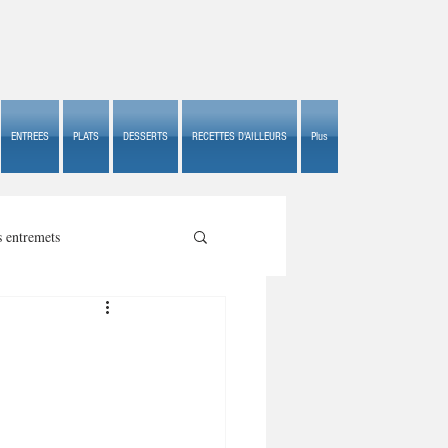
ENTREES
PLATS
DESSERTS
RECETTES D'AILLEURS
Plus
s entremets
s croustillants