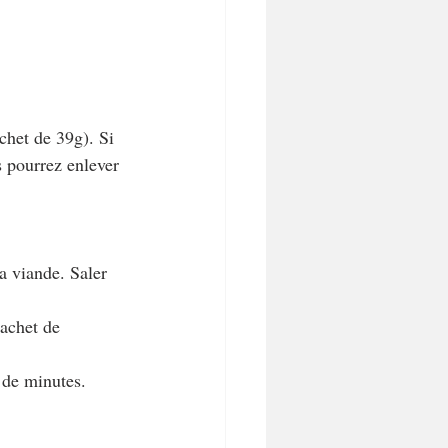
chet de 39g). Si 
s pourrez enlever 
la viande. Saler 
sachet de 
 de minutes. 