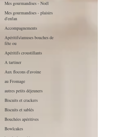
Mes gourmandises - Noël
Mes gourmandises - plaisirs
d'enfan
Accompagnements
Apéritifs/amuses bouches de
fête ou
Apéritifs croustillants
A tartiner
Aux flocons d'avoine
au Fromage
autres petits déjeuners
Biscuits et crackers
Biscuits et sablés
Bouchées apéritives
Bowlcakes