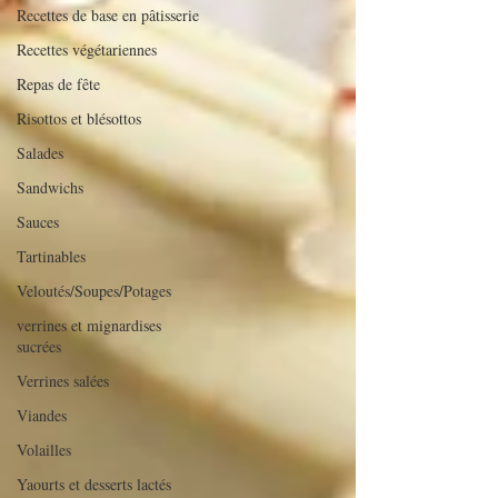
Recettes de base en pâtisserie
Recettes végétariennes
Repas de fête
Risottos et blésottos
Salades
Sandwichs
Sauces
Tartinables
Veloutés/Soupes/Potages
verrines et mignardises
sucrées
Verrines salées
Viandes
Volailles
Yaourts et desserts lactés