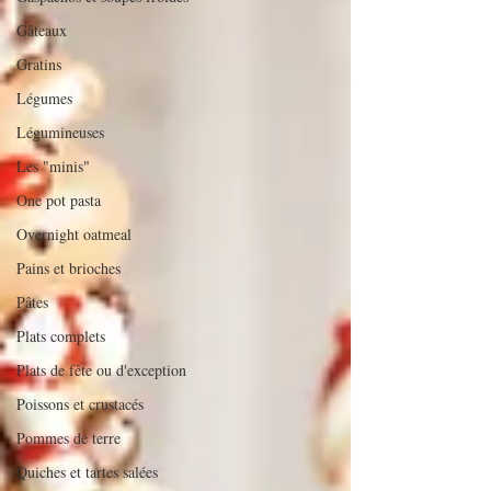
Gâteaux
Gratins
Légumes
Légumineuses
Les "minis"
One pot pasta
Overnight oatmeal
Pains et brioches
Pâtes
Plats complets
Plats de fête ou d'exception
Poissons et crustacés
Pommes de terre
Quiches et tartes salées