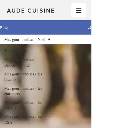
AUDE CUISINE
Blog
Mes gourmandises - Noël
Tous les posts
Mes gourmandises -
Brioches et vien
Mes gourmandises - les
biscuits
Mes gourmandises - les
entremets
Mes gourmandises - les
gâteaux du b
Mes gourmandises - made in
USA