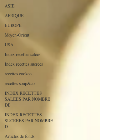
ASIE
AFRIQUE
EUROPE
Moyen-Orient
USA
Index recettes salées
Index recettes sucrées
recettes cookeo
recettes soup&co
INDEX RECETTES
SALEES PAR NOMBRE
DE
INDEX RECETTES
SUCREES PAR NOMBRE
D
Articles de fonds