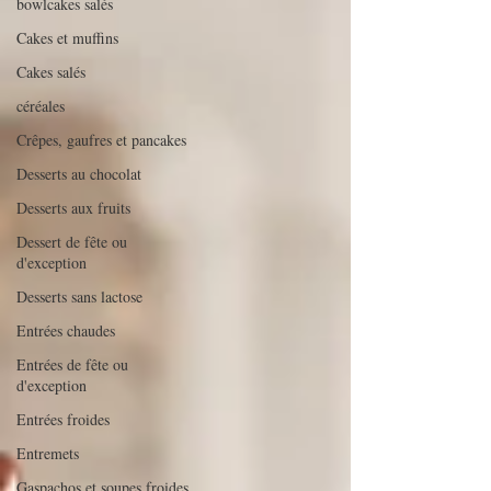
bowlcakes salés
Cakes et muffins
Cakes salés
céréales
Crêpes, gaufres et pancakes
Desserts au chocolat
Desserts aux fruits
Dessert de fête ou
d'exception
Desserts sans lactose
Entrées chaudes
Entrées de fête ou
d'exception
Entrées froides
Entremets
Gaspachos et soupes froides