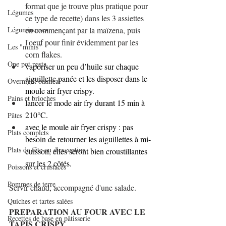
format que je trouve plus pratique pour 
Légumes
ce type de recette) dans les 3 assiettes 
Légumineuses
en commençant par la maïzena, puis 
l'oeuf pour finir évidemment par les 
Les "minis"
corn flakes.
One pot pasta
vaporiser un peu d’huile sur chaque 
aiguillette panée et les disposer dans le 
Overnight oatmeal
moule air fryer crispy.
Pains et brioches
lancer le mode air fry durant 15 min à 
210°C.
Pâtes
avec le moule air fryer crispy : pas 
Plats complets
besoin de retourner les aiguillettes à mi-
Plats de fête ou d'exception
cuisson, elles seront bien croustillantes 
sur les 2 côtés.
Poissons et crustacés
Pommes de terre
Servir chaud, accompagné d'une salade.
Quiches et tartes salées
PREPARATION AU FOUR AVEC LE 
Recettes de base en pâtisserie
TAPIS CRISPY