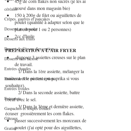
45g de corn flakes non sucrés (je les ai 
trouvé dans mon magasin bio)
céréales
150 à 200g de filet ou aiguillettes de 
Crêpes, gaufres et pancakes
poulet (quantité à adapter selon que le 
Desserts au chocolat
plat est pour 1 ou 2 personnes)
2cc d'huile
Desserts aux fruits
Dessert de fête ou d'exception
PREPARATION A L'AIR FRYER
 disposer 3 assiettes creuses sur le plan 
Desserts sans lactose
de travail.
Entrées chaudes
           1/ Dans la 1ère assiette, mélanger la 
maïzena et le piment (ou paprika si vous 
Entrées de fête ou d'exception
souhaitez).
Entrées froides
           2/ Dans la seconde assiette, battre 
Entremets
l'oeuf avec le sel.
           3/ Dans la 3ème et dernière assiette, 
Gaspachos et soupes froides
écraser  grossièrement les corn flakes.
Gâteaux
passer successivement les morceaux de 
poulet (j'ai opté pour des aiguillettes, 
Gratins