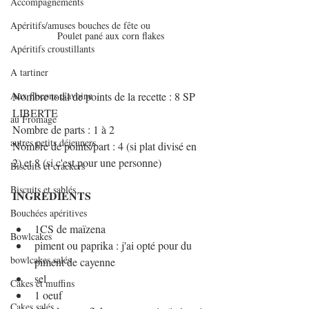
Accompagnements
Apéritifs/amuses bouches de fête ou
Poulet pané aux corn flakes
Apéritifs croustillants
A tartiner
Aux flocons d'avoine
Nombre total de points de la recette : 8 SP 
LIBERTE
au Fromage
Nombre de parts : 1 à 2
autres petits déjeuners
Nombre de points/part : 4 (si plat divisé en 
2) et 8 (si c'est pour une personne)
Biscuits et crackers
Biscuits et sablés
INGREDIENTS
Bouchées apéritives
1CS de maïzena
Bowlcakes
piment ou paprika : j'ai opté pour du 
bowlcakes salés
piment de cayenne
sel
Cakes et muffins
1 oeuf
Cakes salés