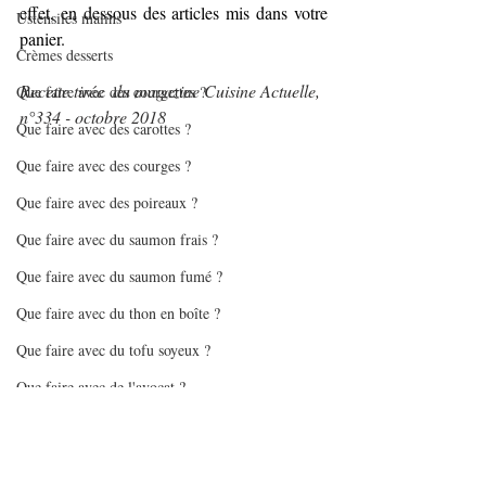
effet, en dessous des articles mis dans votre 
Ustensiles malins
panier.
Crèmes desserts
Recette tirée  du magazine Cuisine Actuelle, 
Que faire avec des courgettes ?
n°334 - octobre 2018
Que faire avec des carottes ?
Que faire avec des courges ?
Que faire avec des poireaux ?
Que faire avec du saumon frais ?
Que faire avec du saumon fumé ?
Que faire avec du thon en boîte ?
Que faire avec du tofu soyeux ?
Que faire avec de l'avocat ?
Que faire avec des asperges ?
Que faire avec des lentilles ?