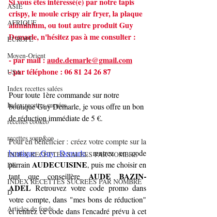
Si vous êtes intéressé(e) par notre tapis 
ASIE
crispy, le moule crispy air fryer, la plaque 
AFRIQUE
aluminium, ou tout autre produit Guy 
Demarle, n'hésitez pas à me consulter :
EUROPE
Moyen-Orient
- par mail : 
aude.demarle@gmail.com
- par téléphone : 06 81 24 26 87
USA
Index recettes salées
Pour toute 1ère commande sur notre 
Index recettes sucrées
boutique Guy Demarle, je vous offre un bon 
de réduction immédiate de 5 €.
recettes cookeo
recettes soup&co
Pour en bénéficier : créez votre compte sur la 
boutique Guy Demarle
, rentrez en code 
INDEX RECETTES SALEES PAR NOMBRE
AUDECUISINE
parrain 
, puis me choisir en 
DE
 AUDE BAZIN-
tant que conseillère
INDEX RECETTES SUCREES PAR NOMBRE
ADEL
 Retrouvez votre code promo dans 
D
votre compte, dans "mes bons de réduction" 
Articles de fonds
et rentrez ce code dans l'encadré prévu à cet 