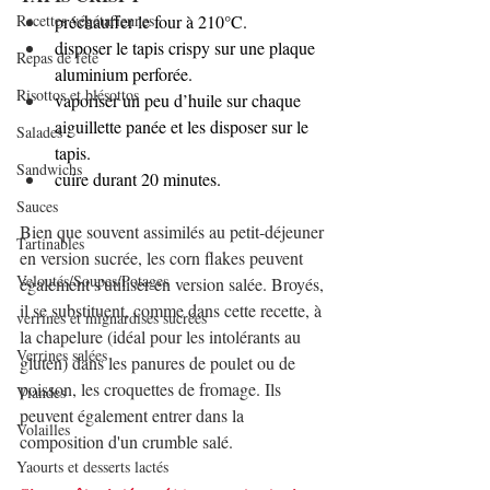
Recettes végétariennes
préchauffer le four à 210°C.
disposer le tapis crispy sur une plaque 
Repas de fête
aluminium perforée.
Risottos et blésottos
vaporiser un peu d’huile sur chaque 
aiguillette panée et les disposer sur le 
Salades
tapis.
Sandwichs
cuire durant 20 minutes.
Sauces
Bien que souvent assimilés au petit-déjeuner 
Tartinables
en version sucrée, les corn flakes peuvent 
Veloutés/Soupes/Potages
également s'utiliser en version salée. Broyés, 
il se substituent, comme dans cette recette, à 
verrines et mignardises sucrées
la chapelure (idéal pour les intolérants au 
Verrines salées
gluten) dans les panures de poulet ou de 
poisson, les croquettes de fromage. Ils 
Viandes
peuvent également entrer dans la 
Volailles
composition d'un crumble salé.
Yaourts et desserts lactés