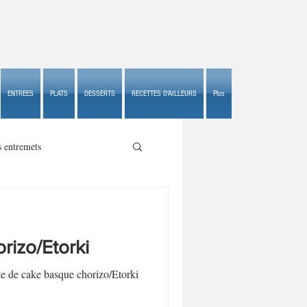
ENTREES
PLATS
DESSERTS
RECETTES D'AILLEURS
Plus
s entremets
rizo/Etorki
s croustillants
te de cake basque chorizo/Etorki