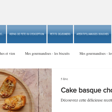
C...
REPAS DE FETE OU D'EXCEPTION
PETITS DEJEUNERS
APERITIFS/AMUSES BOUCHES
hes et vien
Mes gourmandises - les biscuits
Mes gourmandises - le
Mes gourmandises - made in USA
Mes gourmandises - Noël
5 févr.
Cake basque cho
Accompagnements
Apéritifs/amuses bouches de fête ou
Apéritif
Découvrez cette délicieuse recet