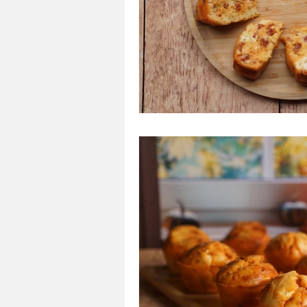
A tartiner
Aux flocons d'avoine
Bouchées apéritives
Bowlcakes
Crêpes, gaufres et pancakes
Desse
Entrées chaudes
Entrées de fête 