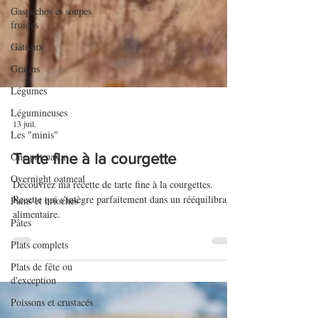
Gaspachos et soupes
froides
Gâteaux
Gratins
Légumes
Légumineuses
Les "minis"
One pot pasta
13 juil.
Overnight oatmeal
Tarte fine à la courgette
Pains et brioches
Découvrez ma recette de tarte fine à la courgettes.
Pâtes
Recette qui s'intègre parfaitement dans un rééquilibrage
Plats complets
alimentaire.
Plats de fête ou
d'exception
Poissons et crustacés