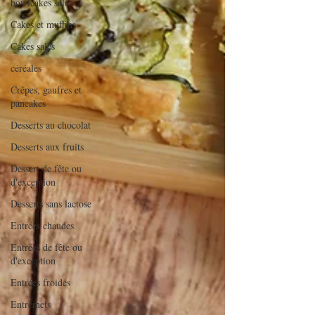
bowlcakes salés
Cakes et muffins
Cakes salés
céréales
Crêpes, gaufres et
pancakes
Desserts au chocolat
Desserts aux fruits
Dessert de fête ou
d'exception
Desserts sans lactose
Entrées chaudes
Entrées de fête ou
d'exception
Entrées froides
Entremets