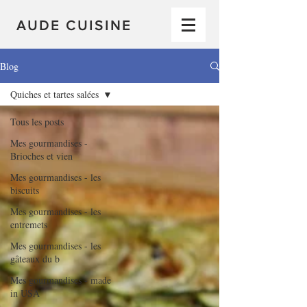
AUDE CUISINE
Blog
Quiches et tartes salées
Tous les posts
Mes gourmandises -
Brioches et vien
Mes gourmandises - les
biscuits
Mes gourmandises - les
entremets
Mes gourmandises - les
gâteaux du b
Mes gourmandises - made
in USA