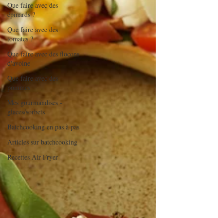
Que faire avec des
épinards ?
Que faire avec des
tomates ?
Que faire avec des flocons
d'avoine
Que faire avec des
pommes
Mes gourmandises -
glaces/sorbets
Batchcooking en pas à pas
Articles sur batchcooking
Recettes Air Fryer