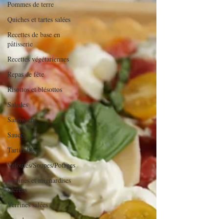
Pommes de terre
Quiches et tartes salées
Recettes de base en
pâtisserie
Recettes végétariennes
Repas de fête
Risottos et blésottos
Salades
Sandwichs
Sauces
Tartinables
Veloutés/Soupes/Potages
verrines et mignardises
sucrées
Verrines salées