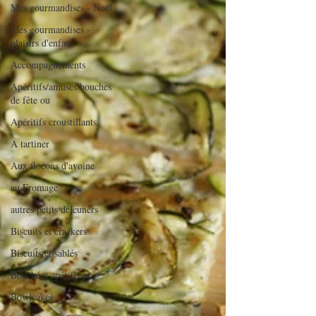
Mes gourmandises - Noël
Mes gourmandises -
plaisirs d'enfan
Accompagnements
Apéritifs/amuses bouches
de fête ou
Apéritifs croustillants
A tartiner
Aux flocons d'avoine
au Fromage
autres petits déjeuners
Biscuits et crackers
Biscuits et sablés
Bouchées apéritives
Bowlcakes