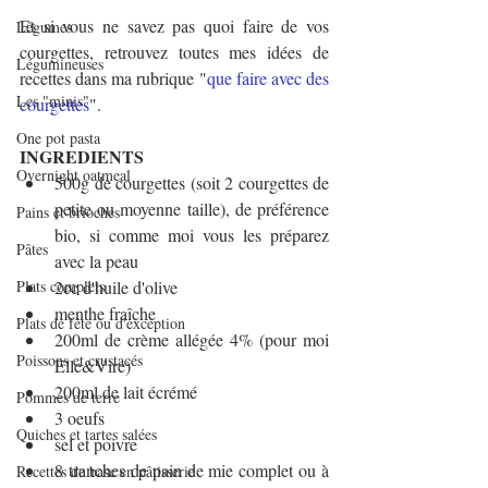
Et si vous ne savez pas quoi faire de vos 
Légumes
courgettes, retrouvez toutes mes idées de 
Légumineuses
recettes dans ma rubrique "
que faire avec des 
Les "minis"
courgettes
".
One pot pasta
INGREDIENTS
Overnight oatmeal
500g de courgettes (soit 2 courgettes de 
petite ou moyenne taille), de préférence 
Pains et brioches
bio, si comme moi vous les préparez 
Pâtes
avec la peau
Plats complets
2cc d'huile d'olive
menthe fraîche
Plats de fête ou d'exception
200ml de crème allégée 4% (pour moi 
Poissons et crustacés
Elle&Vire)
200ml de lait écrémé
Pommes de terre
3 oeufs
Quiches et tartes salées
sel et poivre
8 tranches de pain de mie complet ou à 
Recettes de base en pâtisserie