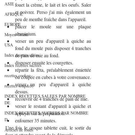
ASIE
fouet la crème, le lait et les oeufs. Saler 
et poivrer. Perso j'ai mis également un 
AFRIQUE
peu de menthe fraîche dans l'appareil.
EUROPE
placer le moule sur une plaque 
aluminium.
Moyen-Orient
verser un peu d'appareil à quiche au 
USA
fond du moule puis disposer 4 tranches 
Index recettes salées
de pain de mie au fond.
disposer ensuite les courgettes.
Index recettes sucrées
répartir la fêta, préalablement émiettée 
recettes cookeo
ou coupée en cubes à votre convenance.
verser un peu d'appareil à quiche 
recettes soup&co
dessus.
INDEX RECETTES SALEES PAR NOMBRE
recouvrir de 4 tranches de pain de mie.
DE
verser le restant d'appareil à quiche et 
INDEX RECETTES SUCREES PAR NOMBRE
appuyer sur la préparation.
D
enfourner 35 minutes.
Une fois le croque tablette cuit, le sortir du 
Articles de fonds
four et attendre avant de le démoule.