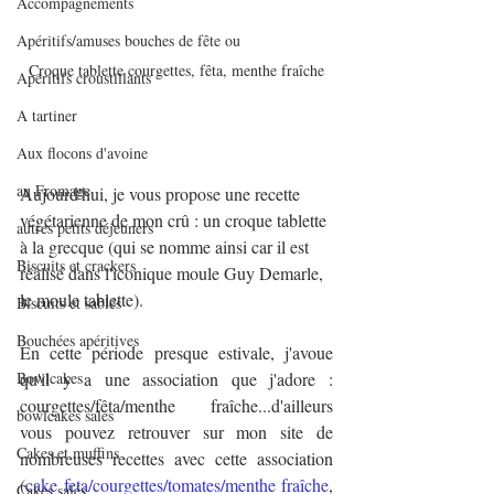
Accompagnements
Apéritifs/amuses bouches de fête ou
Croque tablette courgettes, fêta, menthe fraîche
Apéritifs croustillants
A tartiner
Aux flocons d'avoine
au Fromage
Aujourd'hui, je vous propose une recette 
végétarienne de mon crû : un croque tablette 
autres petits déjeuners
à la grecque (qui se nomme ainsi car il est 
Biscuits et crackers
réalisé dans l'iconique moule Guy Demarle, 
le moule tablette).
Biscuits et sablés
Bouchées apéritives
En cette période presque estivale, j'avoue 
Bowlcakes
qu'il y a une association que j'adore : 
courgettes/fêta/menthe fraîche...d'ailleurs 
bowlcakes salés
vous pouvez retrouver sur mon site de 
Cakes et muffins
nombreuses recettes avec cette association 
(
cake feta/courgettes/tomates/menthe fraîche
,
Cakes salés