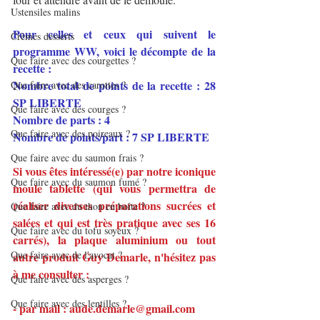
Ustensiles malins
Pour celles et ceux qui suivent le 
Crèmes desserts
programme WW, voici le décompte de la 
Que faire avec des courgettes ?
recette :
Nombre total de points de la recette : 28 
Que faire avec des carottes ?
SP LIBERTE
Que faire avec des courges ?
Nombre de parts : 4
Que faire avec des poireaux ?
Nombre de points/part : 7 SP LIBERTE
Que faire avec du saumon frais ?
Si vous êtes intéressé(e) par notre iconique 
Que faire avec du saumon fumé ?
moule tablette (qui vous permettra de 
réaliser diverses préparations sucrées et 
Que faire avec du thon en boîte ?
salées et qui est très pratique avec ses 16 
Que faire avec du tofu soyeux ?
carrés), la plaque aluminium ou tout 
Que faire avec de l'avocat ?
autre produit Guy Demarle, n'hésitez pas 
à me consulter :
Que faire avec des asperges ?
Que faire avec des lentilles ?
- par mail : aude.demarle@gmail.com