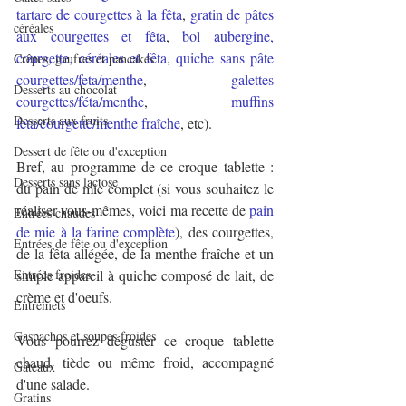
tartare de courgettes à la fêta
, 
gratin de pâtes 
céréales
aux courgettes et fêta
, 
bol aubergine, 
courgette, céréales et fêta
, 
quiche sans pâte 
Crêpes, gaufres et pancakes
courgettes/feta/menthe
, 
galettes 
Desserts au chocolat
courgettes/féta/menthe
, 
muffins 
Desserts aux fruits
feta/courgette/menthe fraîche
, etc).
Dessert de fête ou d'exception
Bref, au programme de ce croque tablette : 
Desserts sans lactose
du pain de mie complet (si vous souhaitez le 
réaliser vous-mêmes, voici ma recette de 
pain 
Entrées chaudes
de mie à la farine complète
), des courgettes, 
Entrées de fête ou d'exception
de la fêta allégée, de la menthe fraîche et un 
Entrées froides
simple appareil à quiche composé de lait, de 
crème et d'oeufs.
Entremets
Gaspachos et soupes froides
Vous pourrez déguster ce croque tablette 
chaud, tiède ou même froid, accompagné 
Gâteaux
d'une salade.
Gratins