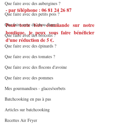
Que faire avec des aubergines ?
- par téléphone : 06 81 24 26 87
Que faire avec des petits pois ?
Pour toute 1ère commande sur notre 
Que faire avec du chou-fleur ?
boutique, je peux vous faire bénéficier 
Que faire avec des brocolis ?
d'une réduction de 5 €.
Que faire avec des épinards ?
Que faire avec des tomates ?
Que faire avec des flocons d'avoine
Que faire avec des pommes
Mes gourmandises - glaces/sorbets
Batchcooking en pas à pas
Articles sur batchcooking
Recettes Air Fryer