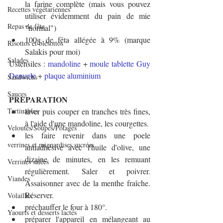
la farine complète (mais vous pouvez 
Recettes végétariennes
utiliser évidemment du pain de mie 
Repas de fête
"normal")
100g de fêta allégée à 9% (marque 
Risottos et blésottos
Salakis pour moi)
Salades
Ustensiles : 
mandoline
 + 
moule tablette Guy 
Demarle
 + 
plaque aluminium
Sandwichs
Sauces
PREPARATION
Tartinables
laver puis couper en tranches très fines, 
à l'aide d'une mandoline, les courgettes.
Veloutés/Soupes/Potages
les faire revenir dans une poele 
verrines et mignardises sucrées
antiadhésive avec l'huile d'olive, une 
dizaine de minutes, en les remuant 
Verrines salées
régulièrement. Saler et poivrer. 
Viandes
Assaisonner avec de la menthe fraîche. 
Réserver.
Volailles
préchauffer le four à 180°.
Yaourts et desserts lactés
préparer l'appareil en mélangeant au 