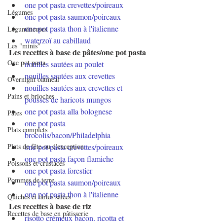
one pot pasta crevettes/poireaux
Légumes
one pot pasta saumon/poireaux
one pot pasta thon à l'italienne
Légumineuses
waterzoï au cabillaud
Les "minis"
Les recettes à base de pâtes/one pot pasta
One pot pasta
nouilles sautées au poulet
nouilles sautées aux crevettes
Overnight oatmeal
nouilles sautées aux crevettes et 
Pains et brioches
pousses de haricots mungos
one pot pasta alla bolognese
Pâtes
one pot pasta 
Plats complets
brocolis/bacon/Philadelphia
Plats de fête ou d'exception
one pot pasta crevettes/poireaux
one pot pasta façon flamiche
Poissons et crustacés
one pot pasta forestier
Pommes de terre
one pot pasta saumon/poireaux
one pot pasta thon à l'italienne
Quiches et tartes salées
Les recettes à base de riz
Recettes de base en pâtisserie
risotto crémeux bacon, ricotta et 