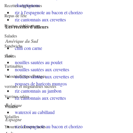
champignons
Recettes végétariennes
riz à l'espagnole au bacon et chorizo
Repas de fête
riz cantonnais aux crevettes
Risottos et blésottos
Les recettes d'ailleurs
Salades
Amérique du Sud
Sandwichs
chili con carne
Asie
Sauces
nouilles sautées au poulet
Tartinables
nouilles sautées aux crevettes
Veloutés/Soupes/Potages
nouilles sautées aux crevettes et 
pousses de haricots mungos
verrines et mignardises sucrées
riz cantonnais au jambon
Verrines salées
riz cantonnais aux crevettes
Belgique
Viandes
waterzoï au cabillaud
Volailles
Espagne
riz à l'espagnole au bacon et chorizo
Yaourts et desserts lactés