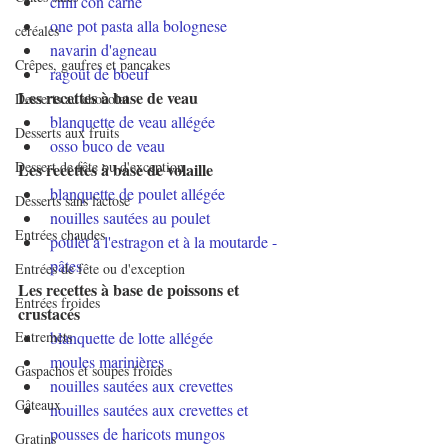
chili con carne
one pot pasta alla bolognese
céréales
navarin d'agneau
Crêpes, gaufres et pancakes
ragoût de boeuf
Les recettes à base de veau
Desserts au chocolat
blanquette de veau allégée
Desserts aux fruits
osso buco de veau
Dessert de fête ou d'exception
Les recettes à base de volaille
blanquette de poulet allégée
Desserts sans lactose
nouilles sautées au poulet
Entrées chaudes
poulet à l'estragon et à la moutarde - 
pâtes
Entrées de fête ou d'exception
Les recettes à base de poissons et 
Entrées froides
crustacés
Entremets
blanquette de lotte allégée
moules marinières
Gaspachos et soupes froides
nouilles sautées aux crevettes
Gâteaux
nouilles sautées aux crevettes et 
pousses de haricots mungos
Gratins