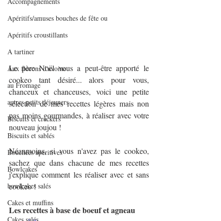
Accompagnements
Apéritifs/amuses bouches de fête ou
Apéritifs croustillants
A tartiner
Le père Noël vous a peut-être apporté le 
Aux flocons d'avoine
cookeo tant désiré... alors pour vous, 
au Fromage
chanceux et chanceuses, voici une petite 
autres petits déjeuners
sélection de mes recettes légères mais non 
pas moins gourmandes, à réaliser avec votre 
Biscuits et crackers
nouveau joujou !
Biscuits et sablés
Néanmoins, si vous n'avez pas le cookeo, 
Bouchées apéritives
sachez que dans chacune de mes recettes 
Bowlcakes
j'explique comment les réaliser avec et sans 
bowlcakes salés
cookeo !
Cakes et muffins
Les recettes à base de boeuf et agneau
Cakes salés